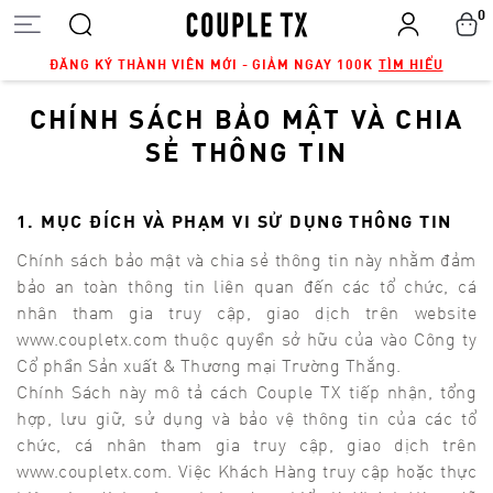
0
ĐĂNG KÝ THÀNH VIÊN MỚI - GIẢM NGAY 100K
TÌM HIỂU
CHÍNH SÁCH BẢO MẬT VÀ CHIA
SẺ THÔNG TIN
1. MỤC ĐÍCH VÀ PHẠM VI SỬ DỤNG THÔNG TIN
Chính sách bảo mật và chia sẻ thông tin này nhằm đảm
bảo an toàn thông tin liên quan đến các tổ chức, cá
nhân tham gia truy cập, giao dịch trên website
www.coupletx.com thuộc quyền sở hữu của vào Công ty
Cổ phần Sản xuất & Thương mại Trường Thắng.
Chính Sách này mô tả cách Couple TX tiếp nhận, tổng
hợp, lưu giữ, sử dụng và bảo vệ thông tin của các tổ
chức, cá nhân tham gia truy cập, giao dịch trên
www.coupletx.com. Việc Khách Hàng truy cập hoặc thực