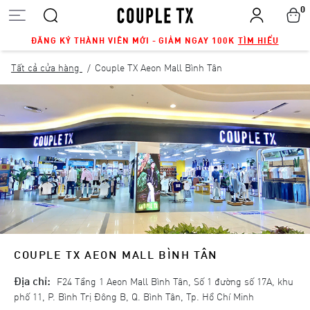
0
ĐĂNG KÝ THÀNH VIÊN MỚI - GIẢM NGAY 100K
TÌM HIỂU
Tất cả cửa hàng
Couple TX Aeon Mall Bình Tân
COUPLE TX AEON MALL BÌNH TÂN
Địa chỉ:
F24 Tầng 1 Aeon Mall Bình Tân, Số 1 đường số 17A, khu
phố 11, P. Bình Trị Đông B, Q. Bình Tân, Tp. Hồ Chí Minh