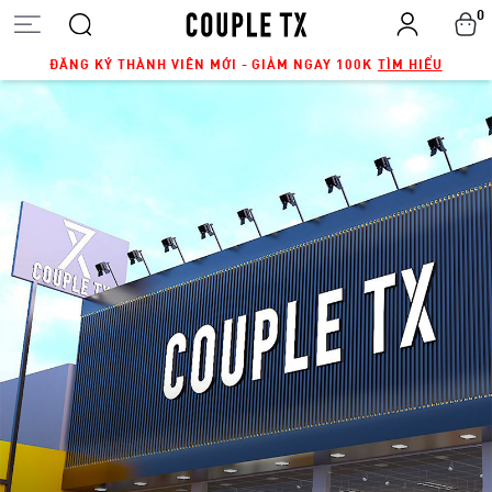
0
ĐĂNG KÝ THÀNH VIÊN MỚI - GIẢM NGAY 100K
TÌM HIỂU