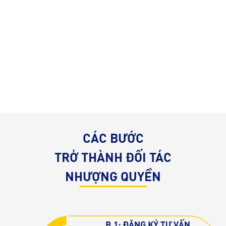
Yêu thời trang và
đam mê kinh doanh
CÁC BƯỚC
TRỞ THÀNH ĐỐI TÁC
NHƯỢNG QUYỀN