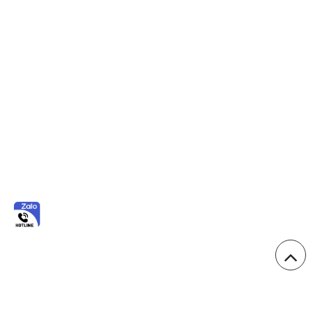
01
THƯƠNG HIỆU
THỜI TRANG ĐA DỤNG
HÀNG ĐẦU VIỆT NAM