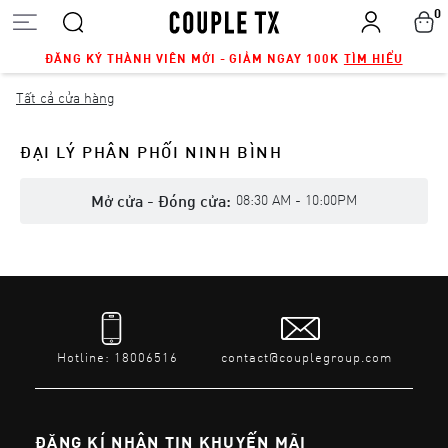
0
ĐĂNG KÝ THÀNH VIÊN MỚI - GIẢM NGAY 100K
TÌM HIỂU
Tất cả cửa hàng
ĐẠI LÝ PHÂN PHỐI NINH BÌNH
Mở cửa - Đóng cửa:
08:30 AM - 10:00PM
Hotline: 18006516
contact@couplegroup.com
ĐĂNG KÍ NHẬN TIN KHUYẾN MÃI