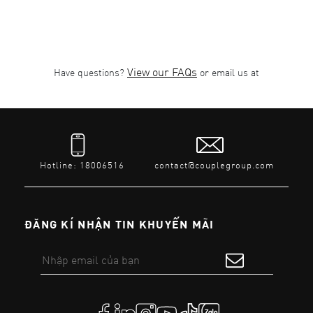
View our FAQs
Have questions?
or email us at
Hotline: 18006516
contact@couplegroup.com
ĐĂNG KÍ NHẬN TIN KHUYẾN MÃI