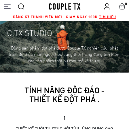
0
ĐĂNG KÝ THÀNH VIÊN MỚI - GIẢM NGAY 100K
TÌM HIỂU
C.TX STUDIO
Dòng sản phẩm đột phá được Couple TX nghiên cứu, phát
triển để thỏa mãn người tiêu dùng thời trang đang tìm kiếm
các sản phẩm thật sự mới mẻ và thú vị.
TÍNH NĂNG ĐỘC ĐÁO -
THIẾT KẾ ĐỘT PHÁ .
1
THIẾT KẾ THỜI THƯỢNG VỚI TÍNH ỨNG DỤNG CAO