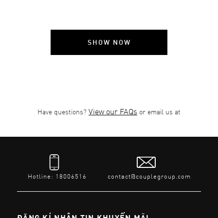
SHOW NOW
View our FAQs
Have questions?
or email us at
Hotline: 18006516
contact@couplegroup.com
ĐĂNG KÍ NHẬN TIN KHUYẾN MÃI