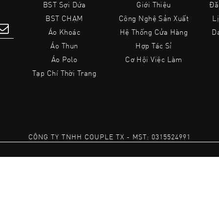
BST Sợi Dứa
Giới Thiệu
Đă
BST CHẠM
Công Nghệ Sản Xuất
L
Áo Khoác
Hệ Thống Cửa Hàng
D
Áo Thun
Hợp Tác Sỉ
Áo Polo
Cơ Hội Việc Làm
Tạp Chí Thời Trang
CÔNG TY TNHH COUPLE TX
-
MST: 0315524991