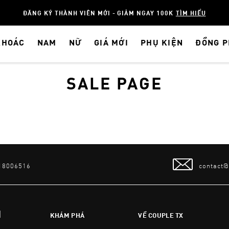
ĐĂNG KÝ THÀNH VIÊN MỚI - GIẢM NGAY 100K
TÌM HIỂU
KHOÁC
NAM
NỮ
GIÁ MỚI
PHỤ KIỆN
ĐỒNG 
SALE PAGE
 18006516
contact
N
KHÁM PHÁ
VỀ COUPLE TX