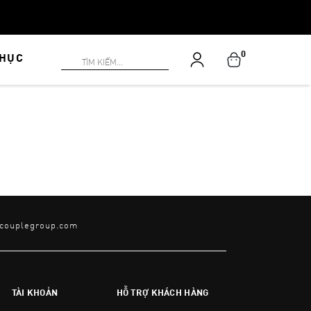
0
PHỤC
@couplegroup.com
TÀI KHOẢN
HỖ TRỢ KHÁCH HÀNG