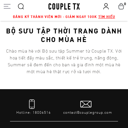
0
ĐĂNG KÝ THÀNH VIÊN MỚI - GIẢM NGAY 100K
TÌM HIỂU
BỘ SƯU TẬP THỜI TRANG DÀNH
CHO MÙA HÈ
Chào mùa hè với Bộ sưu tập Summer từ Couple TX. Với
hoạ tiết đầy màu sắc, thiết kế trẻ trung, năng động,
Summer sẽ đem đến cho bạn và gia đình một mùa hè
một mùa hè thật rực rỡ và tươi mới.
Hotline: 18006516
contact@couplegroup.com