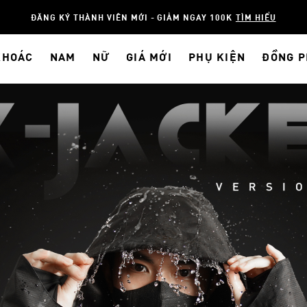
ĐĂNG KÝ THÀNH VIÊN MỚI - GIẢM NGAY 100K
TÌM HIỂU
KHOÁC
NAM
NỮ
GIÁ MỚI
PHỤ KIỆN
ĐỒNG 