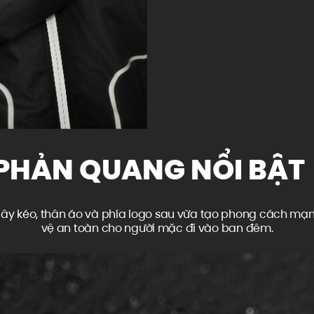
PHẢN QUANG NỔI BẬ
ây kéo, thân áo và phía logo sau vừa tạo phong cách mạnh
vệ an toàn cho người mặc đi vào ban đêm.