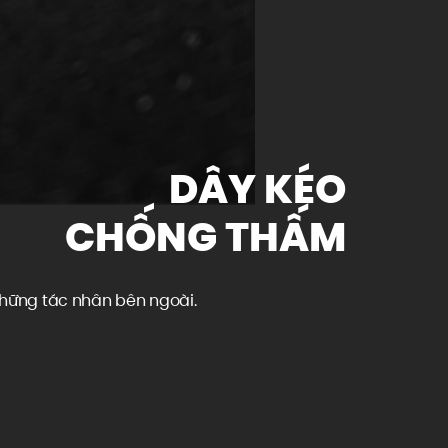
DÂY KÉO
CHỐNG THẤM
những tác nhân bên ngoài.