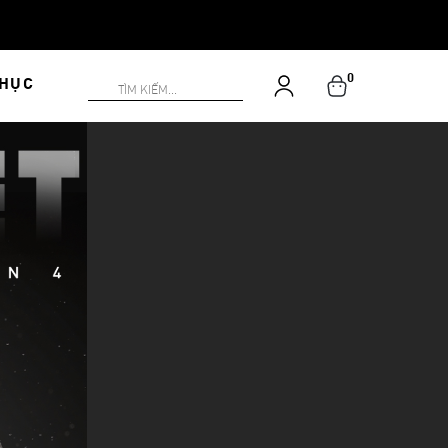
0
PHỤC