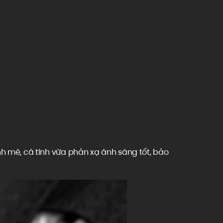
T
 mẽ, cá tính vừa phản xạ ánh sáng tốt, bảo