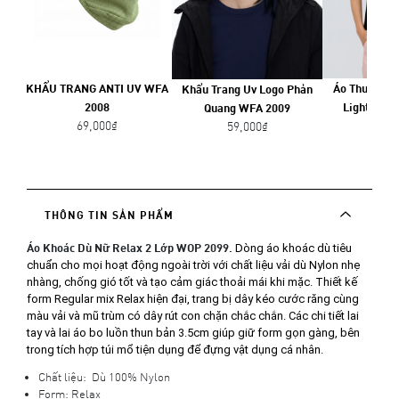
KHẨU TRANG ANTI UV WFA
Áo Thun Nữ 
Khẩu Trang Uv Logo Phản
2008
Light SS2
Quang WFA 2009
69,000₫
299,
59,000₫
THÔNG TIN SẢN PHẨM
Áo Khoác Dù Nữ Relax 2 Lớp WOP 2099.
Dòng áo khoác dù tiêu 
chuẩn cho mọi hoạt động ngoài trời với chất liệu vải dù Nylon nhẹ 
nhàng, chống gió tốt và tạo cảm giác thoải mái khi mặc. Thiết kế 
form Regular mix Relax hiện đại, trang bị dây kéo cước răng cùng 
màu vải và mũ trùm có dây rút con chặn chắc chắn. Các chi tiết lai 
tay và lai áo bo luồn thun bản 3.5cm giúp giữ form gọn gàng, bên 
trong tích hợp túi mổ tiện dụng để đựng vật dụng cá nhân.
Chất liệu: Dù 100% Nylon
Form: Relax