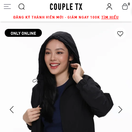
0
ĐĂNG KÝ THÀNH VIÊN MỚI - GIẢM NGAY 100K
TÌM HIỂU
ONLY ONLINE
Next
Previous