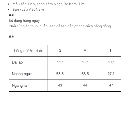
Màu sắc: Đen, Xanh Xám Nhạt, Be Kem, Tím
Sản xuất: Việt Nam
##
Sử dụng hàng ngày
Phối cùng áo thun, quần jean để tạo nên phong cách năng động.
##
Thông số/ Vị trí đo
S
M
L
Dài áo
56,5
58,5
60,5
Ngang ngực
53,5
55,5
57,5
Ngang lai
43
44
47