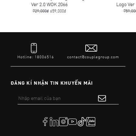
Ver 2.0 WOK 2066
Logo Ver 2
729,000₫
659,000₫
759,000
Hotline: 18006516
contact@couplegroup.com
ĐĂNG KÍ NHẬN TIN KHUYẾN MÃI