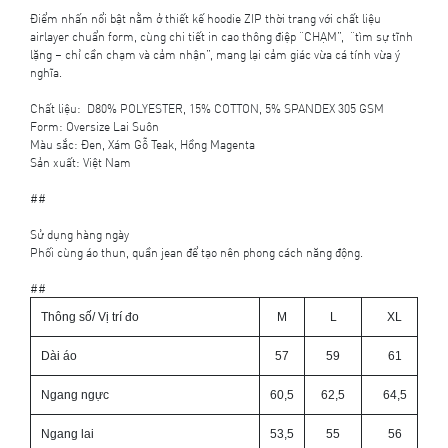
Điểm nhấn nổi bật nằm ở thiết kế hoodie ZIP thời trang với chất liệu
airlayer chuẩn form, cùng chi tiết in cao thông điệp “CHẠM”, “tìm sự tĩnh
lặng – chỉ cần chạm và cảm nhận”, mang lại cảm giác vừa cá tính vừa ý
nghĩa.
Chất liệu: D80% POLYESTER, 15% COTTON, 5% SPANDEX 305 GSM
Form: Oversize Lai Suôn
Màu sắc: Đen, Xám Gỗ Teak, Hồng Magenta
Sản xuất: Việt Nam
##
Sử dụng hàng ngày
Phối cùng áo thun, quần jean để tạo nên phong cách năng động.
##
Thông số/ Vị trí đo
M
L
XL
Dài áo
57
59
61
Ngang ngực
60,5
62,5
64,5
Ngang lai
53,5
55
56