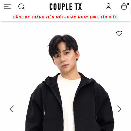
0
ĐĂNG KÝ THÀNH VIÊN MỚI - GIẢM NGAY 100K
TÌM HIỂU
Next
Previous