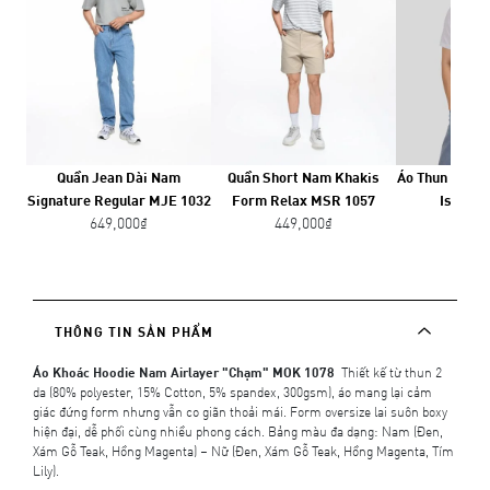
Quần Jean Dài Nam
Quần Short Nam Khakis
Áo Thun Nam B
Signature Regular MJE 1032
Form Relax MSR 1057
Iscra M
649,000₫
449,000₫
249,
THÔNG TIN SẢN PHẨM
Áo Khoác Hoodie Nam Airlayer "Chạm" MOK 1078
Thiết kế từ thun 2
da (80% polyester, 15% Cotton, 5% spandex, 300gsm), áo mang lại cảm
giác đứng form nhưng vẫn co giãn thoải mái. Form oversize lai suôn boxy
hiện đại, dễ phối cùng nhiều phong cách. Bảng màu đa dạng: Nam (Đen,
Xám Gỗ Teak, Hồng Magenta) – Nữ (Đen, Xám Gỗ Teak, Hồng Magenta, Tím
Lily).