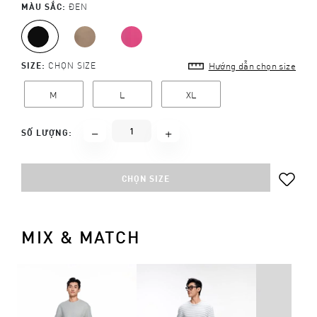
MÀU SẮC:
ĐEN
SIZE:
CHỌN SIZE
Hướng dẫn chọn size
M
L
XL
SỐ LƯỢNG:
CHỌN SIZE
MIX & MATCH