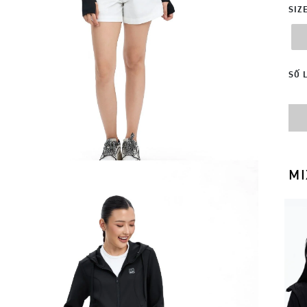
SIZ
SỐ 
MI