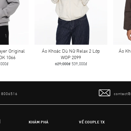
r Original
Áo Khoác Dù Nữ Relax 2 Lớp
Áo Khoá
 1066
WOP 2099
0₫
629,000₫
539,000₫
6
 18006516
contact
N
KHÁM PHÁ
VỀ COUPLE TX