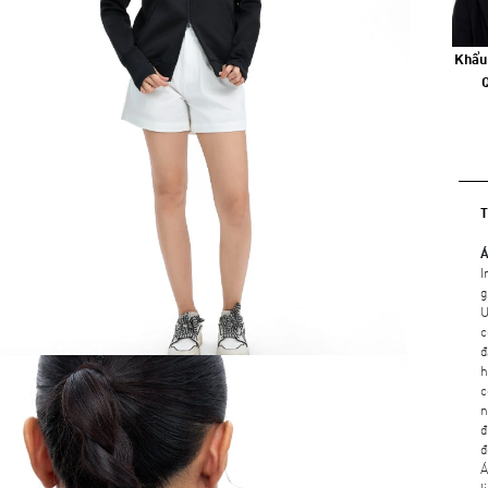
Khẩu
Á
I
g
U
c
đ
h
c
n
đ
đ
Á
l