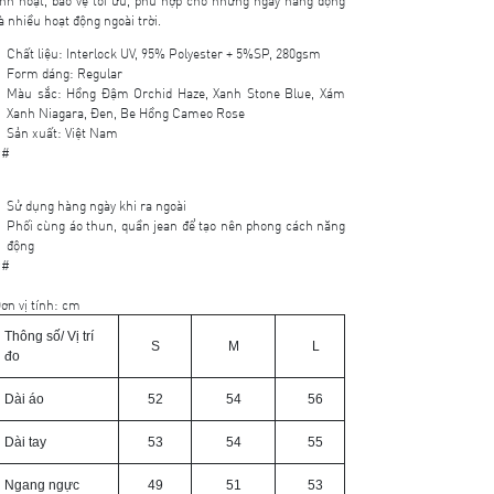
à nhiều hoạt động ngoài trời.
Chất liệu: Interlock UV, 95% Polyester + 5%SP, 280gsm
Form dáng: Regular
Màu sắc: Hồng Đậm Orchid Haze, Xanh Stone Blue, Xám
Xanh Niagara, Đen, Be Hồng Cameo Rose
Sản xuất: Việt Nam
##
Sử dụng hàng ngày khi ra ngoài
Phối cùng áo thun, quần jean để tạo nên phong cách năng
động
##
ơn vị tính: cm
Thông số/ Vị trí
S
M
L
đo
Dài áo
52
54
56
Dài tay
53
54
55
Ngang ngực
49
51
53