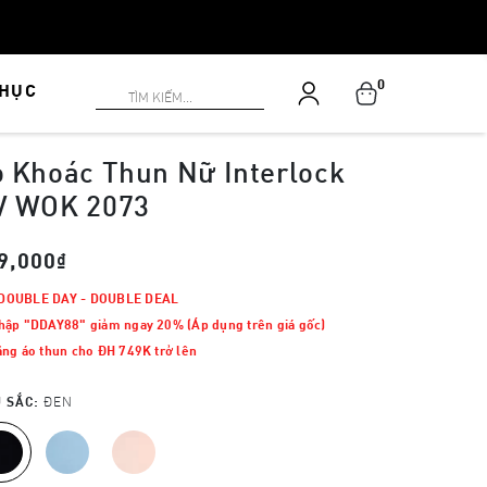
0
PHỤC
 Khoác Thun Nữ Interlock
V WOK 2073
9,000₫
DOUBLE DAY - DOUBLE DEAL
hập "DDAY88" giảm ngay 20% (Áp dụng trên giá gốc)
ặng áo thun cho ĐH 749K trở lên
 SẮC:
ĐEN