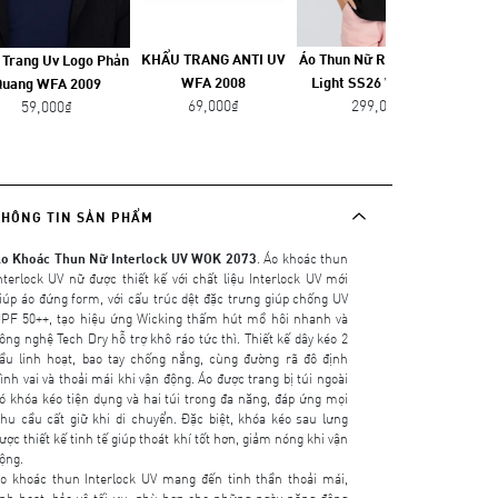
KHẨU TRANG ANTI UV
Áo Thun Nữ Relax Tender
 Trang Uv Logo Phản
Áo T
WFA 2008
Light SS26 WTS 2530
Quang WFA 2009
69,000₫
299,000₫
59,000₫
THÔNG TIN SẢN PHẨM
o Khoác Thun Nữ Interlock UV WOK 2073
. Áo khoác thun
nterlock UV nữ được thiết kế với chất liệu Interlock UV mới
iúp áo đứng form, với cấu trúc dệt đặc trưng giúp chống UV
PF 50++, tạo hiệu ứng Wicking thấm hút mồ hôi nhanh và
ông nghệ Tech Dry hỗ trợ khô ráo tức thì. Thiết kế dây kéo 2
ầu linh hoạt, bao tay chống nắng, cùng đường rã đô định
ình vai và thoải mái khi vận động. Áo được trang bị túi ngoài
ó khóa kéo tiện dụng và hai túi trong đa năng, đáp ứng mọi
hu cầu cất giữ khi di chuyển. Đặc biệt, khóa kéo sau lưng
ược thiết kế tinh tế giúp thoát khí tốt hơn, giảm nóng khi vận
ộng.
o khoác thun Interlock UV mang đến tinh thần thoải mái,
inh hoạt, bảo vệ tối ưu, phù hợp cho những ngày năng động