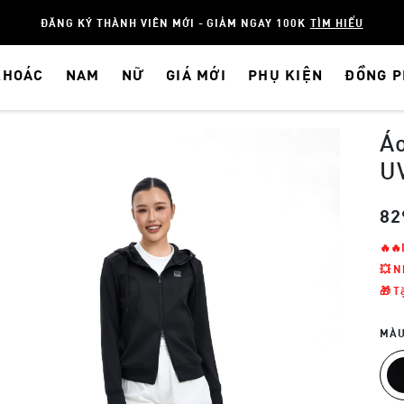
ĐĂNG KÝ THÀNH VIÊN MỚI - GIẢM NGAY 100K
TÌM HIỂU
KHOÁC
NAM
NỮ
GIÁ MỚI
PHỤ KIỆN
ĐỒNG 
Áo
U
82
🔥
💥 N
🎁 T
MÀU