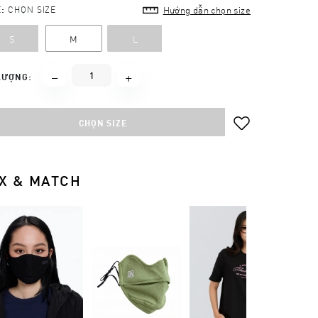
E:
CHỌN SIZE
Hướng dẫn chọn size
S
M
L
LƯỢNG:
CHỌN SIZE
X & MATCH