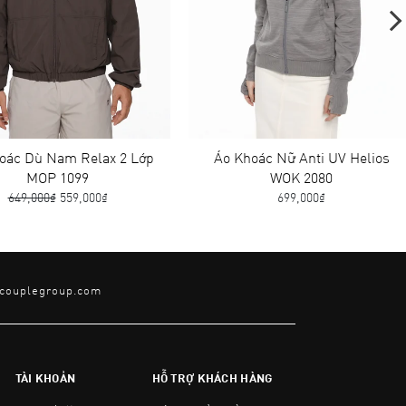
c Dù Nam Relax 2 Lớp
Áo Khoác Nữ Anti UV Helios
MOP 1099
WOK 2080
49,000₫
559,000₫
699,000₫
@couplegroup.com
TÀI KHOẢN
HỖ TRỢ KHÁCH HÀNG