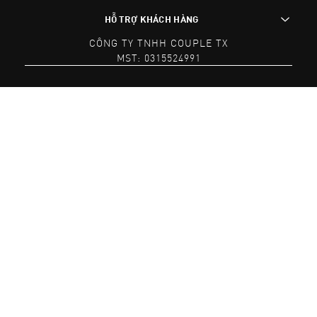
HỖ TRỢ KHÁCH HÀNG
CÔNG TY TNHH COUPLE TX
MST: 0315524991