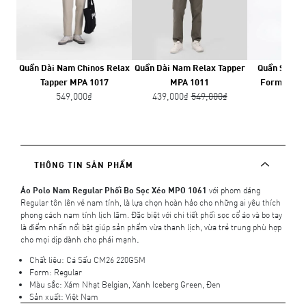
Quần Dài Nam Chinos Relax
Quần Dài Nam Relax Tapper
Quần Short
Tapper MPA 1017
MPA 1011
Form Rela
549,000₫
439,000₫
549,000₫
449,
THÔNG TIN SẢN PHẨM
Áo Polo Nam Regular Phối Bo Sọc Xéo MPO 1061
với phom dáng
Regular tôn lên vẻ nam tính, là lựa chọn hoàn hảo cho những ai yêu thích
phong cách nam tính lịch lãm. Đặc biệt với chi tiết phối sọc cổ áo và bo tay
là điểm nhấn nổi bật giúp sản phẩm vừa thanh lịch, vừa trẻ trung phù hợp
cho mọi dịp dành cho phái mạnh
.
Chất liệu: Cá Sấu CM26 220GSM
Form: Regular
Màu sắc: Xám Nhạt Belgian, Xanh Iceberg Green, Đen
Sản xuất: Việt Nam