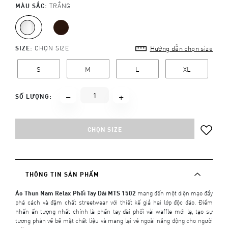
MÀU SẮC:
TRẮNG
SIZE:
CHỌN SIZE
Hướng dẫn chọn size
S
M
L
XL
SỐ LƯỢNG:
CHỌN SIZE
THÔNG TIN SẢN PHẨM
Áo Thun Nam Relax Phối Tay Dài MTS 1502
mang đến một diện mạo đầy
phá cách và đậm chất streetwear với thiết kế giả hai lớp độc đáo. Điểm
nhấn ấn tượng nhất chính là phần tay dài phối vải waffle mới lạ, tạo sự
tương phản về bề mặt chất liệu và mang lại vẻ ngoài năng động cho người