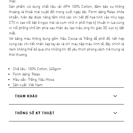
mặc.
Sản phẩm sử dụng chất liệu vải APH 100% Cotton, đảm bảo sự thông
thoáng và thoải mái tuyệt đối trong suốt ngày dài. Form dáng Relax khỏe
khoắn, hiện đại được nâng tầm nhờ các chi tiết đồ họa tinh xảo như logo
CTX in cao nổi bật ở ngực trái và cụm chữ in phối hợp kỹ thuật in lụa cùng
in nổi phồng khổ lớn phía sau thân áo, tạo hiệu ứng thị giác 3D cực kỳ bắt
mắt.
Với bảng màu thông dụng gồm Nâu Cocoa và Trắng dễ phối đồ, kết hợp
cùng các chi tiết nhãn kẹp tay áo và chỉ may tiệp màu tinh tế, đây chính là
item không thể bỏ qua cho những tín đồ yêu thích phong cách trẻ trung và
thời thượng.
Chấ liệu: 100% Cotton, 240gsm
Form dáng: Relax
Màu sắc: Trắng, Nâu Moca
Sản xuất: Việt Nam
THAM KHẢO
THÔNG SỐ KỸ THUẬT