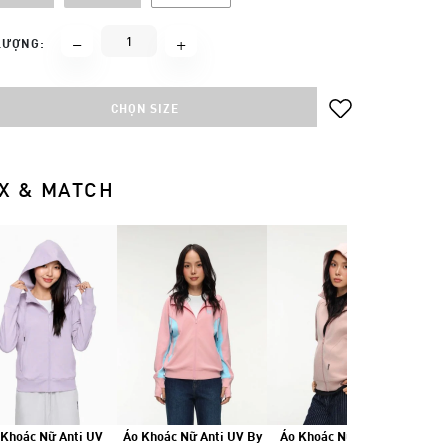
LƯỢNG:
CHỌN SIZE
X & MATCH
 Khoác Nữ Anti UV
Áo Khoác Nữ Anti UV By
Áo Khoác Nữ Airlayer
Quầ