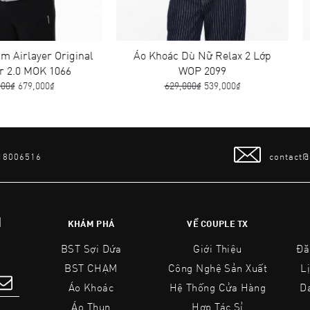
r Original
Áo Khoác Dù Nữ Relax 2 Lớp
Áo Khoá
 1066
WOP 2099
0₫
629,000₫
539,000₫
6
 18006516
contact
N
KHÁM PHÁ
VỀ COUPLE TX
BST Sợi Dứa
Giới Thiệu
Đă
BST CHẠM
Công Nghệ Sản Xuất
L
Áo Khoác
Hệ Thống Cửa Hàng
D
Áo Thun
Hợp Tác Sỉ