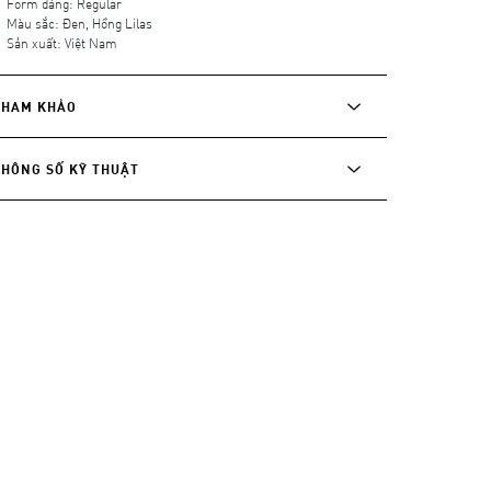
Form dáng: Regular
Màu sắc: Đen, Hồng Lilas
Sản xuất: Việt Nam
THAM KHẢO
THÔNG SỐ KỸ THUẬT