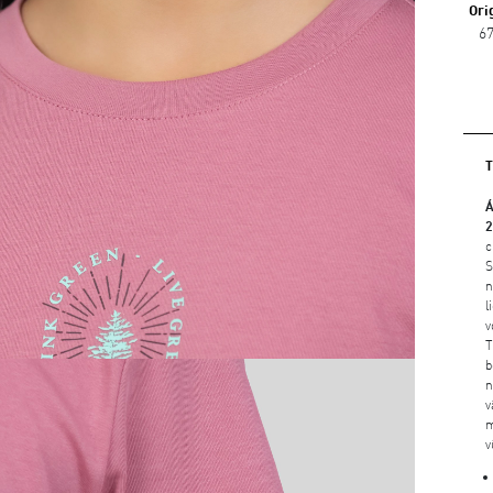
Ori
6
Á
c
S
n
l
v
T
b
n
v
m
v