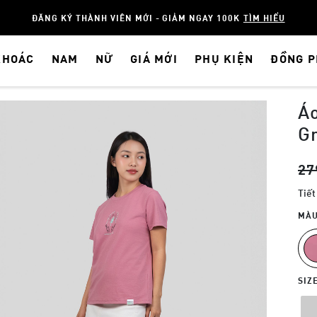
ĐĂNG KÝ THÀNH VIÊN MỚI - GIẢM NGAY 100K
TÌM HIỂU
KHOÁC
NAM
NỮ
GIÁ MỚI
PHỤ KIỆN
ĐỒNG 
Áo
Gr
27
Tiết
MÀU
SIZ