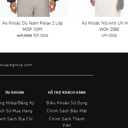
c Dù Nam Relax 2 Lớp
Áo Khoác Nữ Anti UV Helios
MOP 1099
WOK 2080
49,000₫
559,000₫
699,000₫
@couplegroup.com
TÀI KHOẢN
HỖ TRỢ KHÁCH HÀNG
ng Nhập/Đăng Ký
Điều Khoản Sử Dụng
ịch Sử Mua Hàng
Chính Sách Bảo Mật
anh Sách Địa Chỉ
Chính Sách Thành
Viên