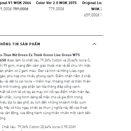
ginal V1 WOK 2064
Color Ver 2.0 WOK 2075
Original Logo Ver 2.0
79,000₫
759,000₫
779,000₫
WOK 2066
659,000₫
729,000₫
THÔNG TIN SẢN PHẨM
o Thun Nữ Green Ex Think Green Live Green WTS
2458
được làm từ chất liệu 79,36% Cotton và 20,64% Iscra-S,
hỉ 95 gsm, mang đến cảm giác thoải mái và dễ chịu khi mặc.
ản phẩm có 2 gam màu: Đen cá tính và Hồng Lilas ngọt
gào, phù hợp cho nhiều phong cách. Điểm nhấn nằm ở chất
iệu vải dệt từ sợi Iscra – mềm mại, thoáng mát và thân thiện
ới môi trường, góp phần lan tỏa thông điệp sống xanh.
hiết kế tinh tế với tay áo may chỉ nổi tạo điểm nhấn hiện đại,
ền chắc, cùng form dáng dễ mặc cho cả gia đình trong
hiều dịp từ dạo phố, du lịch đến những khoảnh khắc sum
ầy. Hãy sở hữu ngay chiếc áo thun ý nghĩa này để vừa thoải
ái vận động, vừa đồng hành cùng thiên nhiên một cách bền
ững.
Chất liệu: 79,36% Cotton 20,64% Iscra-S 95 GSM