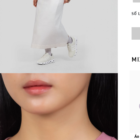
SỐ 
MI
Áo