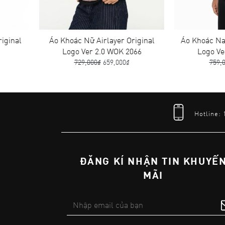
Áo Khoác Nữ Airlayer Original
Áo Khoác Nam Airlaye
Logo Ver 2.0 WOK 2066
Logo Ver 2.0 MOK
729,000₫
659,000₫
759,000₫
679,00
Hotline:
ĐĂNG KÍ NHẬN TIN KHUYẾ
MÃI