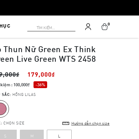
0
PHỤC
 Thun Nữ Green Ex Think
een Live Green WTS 2458
9,000₫
179,000₫
 kiệm : 100,000₫
-36%
 SẮC:
HỒNG LILAS
E:
CHỌN SIZE
Hướng dẫn chọn size
S
M
L