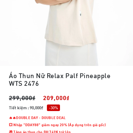
Áo Thun Nữ Relax Palf Pineapple
WTS 2476
299,000₫
209,000₫
Tiết kiệm : 90,000₫
-30%
🔥🔥DOUBLE DAY - DOUBLE DEAL
💥 Nhập "DDAY88" giảm ngay 20% (Áp dụng trên giá gốc)
🎁 Tặng áo thun cho ĐH 749K trở lên