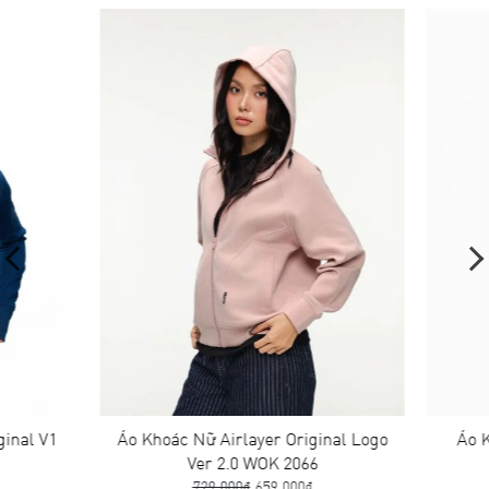
1
Áo Khoác Nữ Airlayer Original Logo
Áo Khoác N
Ver 2.0 WOK 2066
Logo 
729,000₫
659,000₫
759