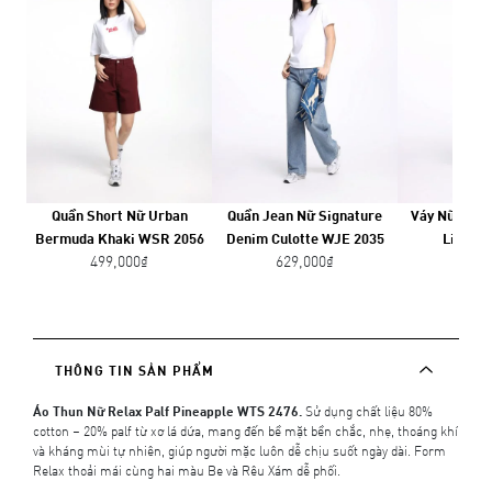
Quần Short Nữ Urban
Quần Jean Nữ Signature
Váy Nữ Mini 
Bermuda Khaki WSR 2056
Denim Culotte WJE 2035
Line W
499,000₫
629,000₫
559,
THÔNG TIN SẢN PHẨM
Áo Thun Nữ Relax Palf Pineapple WTS 2476.
Sử dụng chất liệu 80%
cotton – 20% palf từ xơ lá dứa, mang đến bề mặt bền chắc, nhẹ, thoáng khí
và kháng mùi tự nhiên, giúp người mặc luôn dễ chịu suốt ngày dài. Form
Relax thoải mái cùng hai màu Be và Rêu Xám dễ phối.