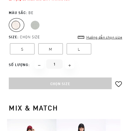
MÀU SẮC:
BE
SIZE:
CHỌN SIZE
Hướng dẫn chọn size
S
M
L
SỐ LƯỢNG:
CHỌN SIZE
MIX & MATCH