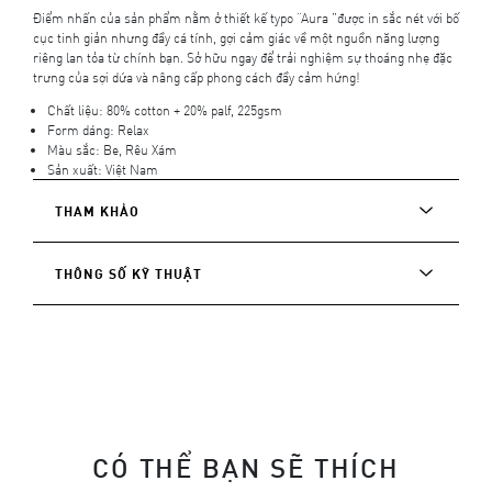
Điểm nhấn của sản phẩm nằm ở thiết kế typo “Aura ”được in sắc nét với bố
cục tinh giản nhưng đầy cá tính, gợi cảm giác về một nguồn năng lượng
riêng lan tỏa từ chính bạn. Sở hữu ngay để trải nghiệm sự thoáng nhẹ đặc
trưng của sợi dứa và nâng cấp phong cách đầy cảm hứng!
Chất liệu: 80% cotton + 20% palf, 225gsm
Form dáng: Relax
Màu sắc: Be, Rêu Xám
Sản xuất: Việt Nam
THAM KHẢO
THÔNG SỐ KỸ THUẬT
CÓ THỂ BẠN SẼ THÍCH