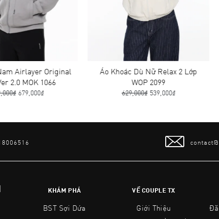
er Original
Áo Khoác Dù Nữ Relax 2 Lớp
Áo Kho
K 1066
WOP 2099
00₫
629,000₫
539,000₫
 18006516
contact
N
KHÁM PHÁ
VỀ COUPLE TX
BST Sợi Dứa
Giới Thiệu
Đă