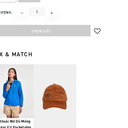
LƯỢNG:
CHỌN SIZE
X & MATCH
Khoác Nữ Dù Mỏng
lar Fit Pocketable