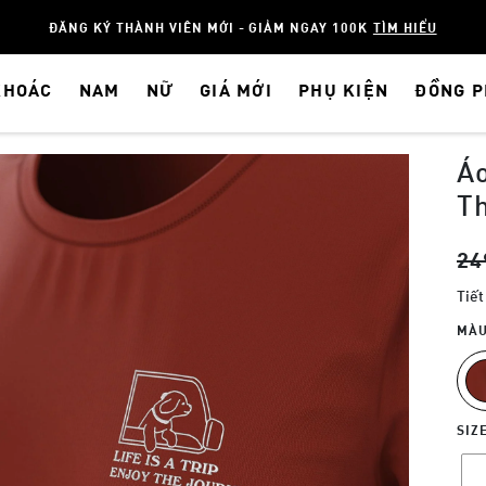
ĐĂNG KÝ THÀNH VIÊN MỚI - GIẢM NGAY 100K
TÌM HIỂU
KHOÁC
NAM
NỮ
GIÁ MỚI
PHỤ KIỆN
ĐỒNG 
Áo
T
24
Tiết
MÀU
SIZ