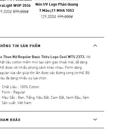
Nón UV Logo Phản Quang
raLight WOP 2036
7 Màu j11 MHA 1053
99,000₫
579,000₫
129,000₫
199,000₫
THÔNG TIN SẢN PHẨM
o Thun Nữ Regular Basic Thêu Logo Cool WTS 2373.
Với
hất liệu cotton mềm mịn tạo cảm giác thoải mái, dễ dàng
hối được với nhiều phong cách khác nhau. Form dáng
egular vừa vặn giúp tôn lên được các đường cong cơ thể. Bộ
àu đa dạng nhiều sự lựa chọn.
Chất Liệu : 100% Cotton
Form : Regular
Màu Sắc : Đen, Trắng, Nâu Đất, Cam Đất, Xanh Đậu, Xám
Sản xuất: Việt Nam
THAM KHẢO