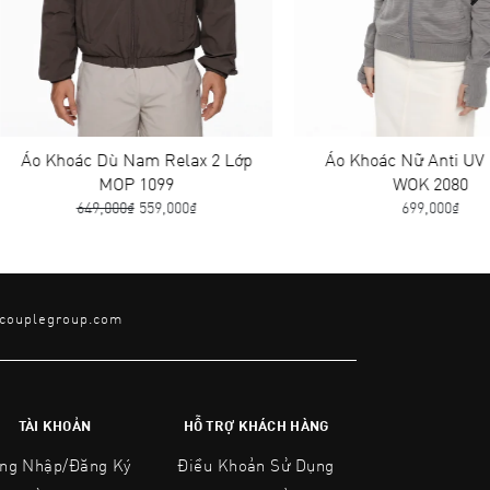
ác Dù Nam Relax 2 Lớp
Áo Khoác Nữ Anti UV Helios
MOP 1099
WOK 2080
649,000₫
559,000₫
699,000₫
@couplegroup.com
TÀI KHOẢN
HỖ TRỢ KHÁCH HÀNG
ng Nhập/Đăng Ký
Điều Khoản Sử Dụng