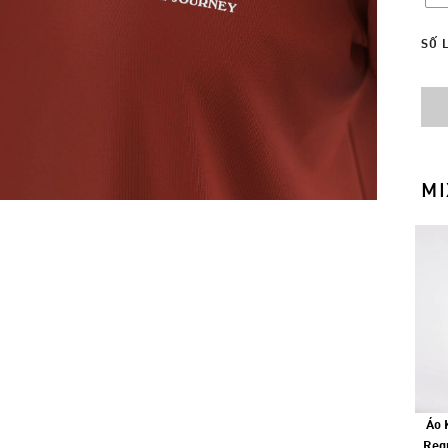
SỐ 
MI
Áo 
Regu