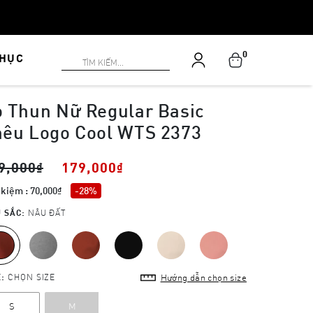
0
PHỤC
 Thun Nữ Regular Basic
hêu Logo Cool WTS 2373
9,000₫
179,000₫
 kiệm : 70,000₫
-28%
 SẮC:
NÂU ĐẤT
E:
CHỌN SIZE
Hướng dẫn chọn size
S
M