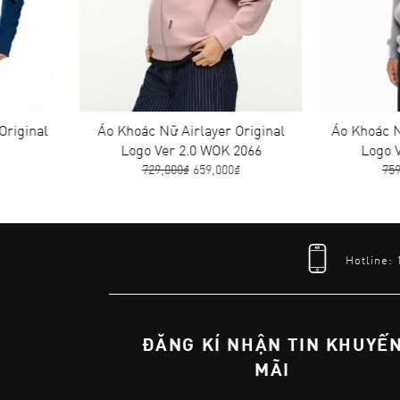
Áo Khoác Nữ Airlayer Original
Áo Khoác Nam Airlay
Logo Ver 2.0 WOK 2066
Logo Ver 2.0 MO
729,000₫
659,000₫
759,000₫
679,0
Hotline:
ĐĂNG KÍ NHẬN TIN KHUYẾ
MÃI