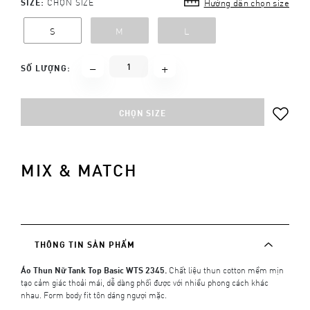
SIZE:
CHỌN SIZE
Hướng dẫn chọn size
S
M
L
SỐ LƯỢNG:
CHỌN SIZE
MIX & MATCH
THÔNG TIN SẢN PHẨM
Áo Thun Nữ Tank Top Basic WTS 2345.
Chất liệu thun cotton mềm mịn
tạo cảm giác thoải mái, dễ dàng phối được với nhiều phong cách khác
nhau. Form body fit tôn dáng ngượi mặc.