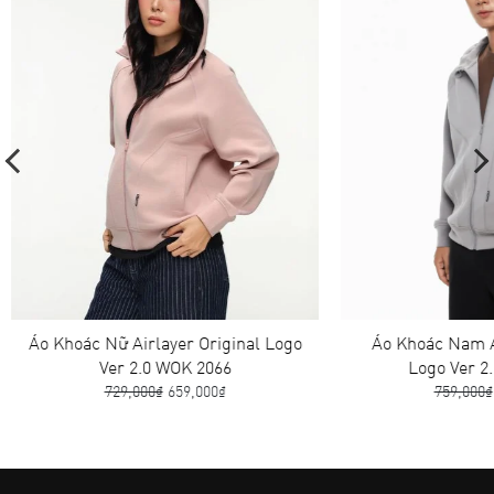
Áo Khoác Nữ Airlayer Original Logo
Áo Khoác Nam A
Ver 2.0 WOK 2066
Logo Ver 2
729,000₫
659,000₫
759,000₫