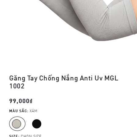
Găng Tay Chống Nắng Anti Uv MGL
1002
99,000₫
MÀU SẮC:
XÁM
SIZE:
CHỌN SIZE