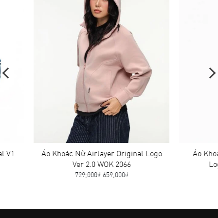
1
Áo Khoác Nữ Airlayer Original Logo
Áo Khoác N
Ver 2.0 WOK 2066
Logo 
729,000₫
659,000₫
759