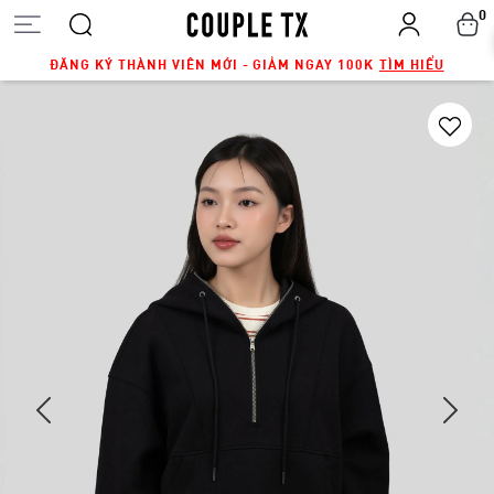
0
ĐĂNG KÝ THÀNH VIÊN MỚI - GIẢM NGAY 100K
TÌM HIỂU
Next
Previous