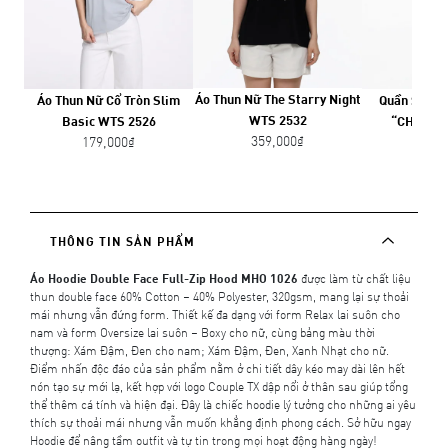
Áo Thun Nữ The Starry Night
Áo Thun Nữ Cổ Tròn Slim
Quần Short 
WTS 2532
Basic WTS 2526
“CHẠM” 
359,000₫
179,000₫
359,
THÔNG TIN SẢN PHẨM
Áo Hoodie Double Face Full-Zip Hood MHO 1026
được làm từ chất liệu
thun double face 60% Cotton – 40% Polyester, 320gsm, mang lại sự thoải
mái nhưng vẫn đứng form. Thiết kế đa dạng với form Relax lai suôn cho
nam và form Oversize lai suôn – Boxy cho nữ, cùng bảng màu thời
thượng: Xám Đậm, Đen cho nam; Xám Đậm, Đen, Xanh Nhạt cho nữ.
Điểm nhấn độc đáo của sản phẩm nằm ở chi tiết dây kéo may dài lên hết
nón tạo sự mới lạ, kết hợp với logo Couple TX dập nổi ở thân sau giúp tổng
thể thêm cá tính và hiện đại. Đây là chiếc hoodie lý tưởng cho những ai yêu
thích sự thoải mái nhưng vẫn muốn khẳng định phong cách. Sở hữu ngay
Hoodie để nâng tầm outfit và tự tin trong mọi hoạt động hàng ngày!