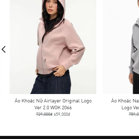
Áo Khoác Nữ Airlayer Original Logo
Áo Khoác Nam A
Ver 2.0 WOK 2066
Logo Ver 
729,000₫
659,000₫
759,000