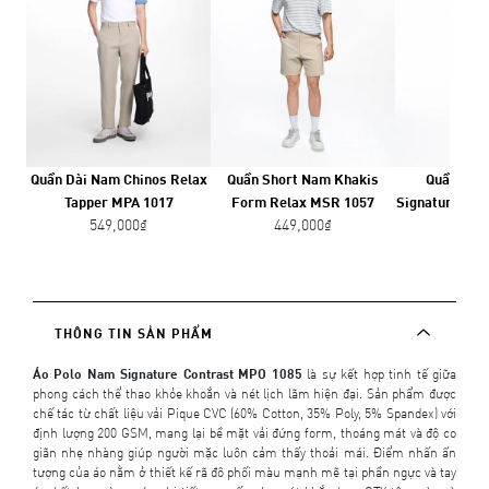
Quần Dài Nam Chinos Relax
Quần Short Nam Khakis
Quần Jea
Tapper MPA 1017
Form Relax MSR 1057
Signature Reg
549,000₫
449,000₫
649,
THÔNG TIN SẢN PHẨM
Áo Polo Nam Signature Contrast MPO 1085
là sự kết hợp tinh tế giữa
phong cách thể thao khỏe khoắn và nét lịch lãm hiện đại. Sản phẩm được
chế tác từ chất liệu vải Pique CVC (60% Cotton, 35% Poly, 5% Spandex) với
định lượng 200 GSM, mang lại bề mặt vải đứng form, thoáng mát và độ co
giãn nhẹ nhàng giúp người mặc luôn cảm thấy thoải mái. Điểm nhấn ấn
tượng của áo nằm ở thiết kế rã đô phối màu mạnh mẽ tại phần ngực và tay