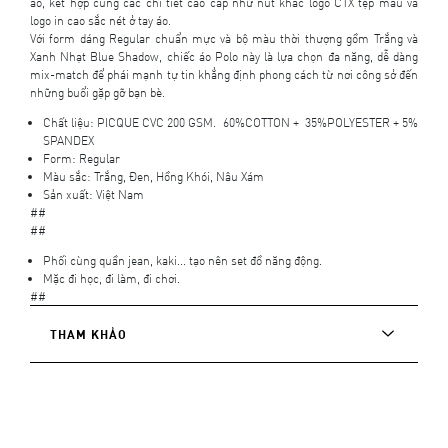
áo, kết hợp cùng các chi tiết cao cấp như nút khắc logo CTX tệp màu và
logo in cao sắc nét ở tay áo.
Với form dáng Regular chuẩn mực và bộ màu thời thượng gồm Trắng và
Xanh Nhạt Blue Shadow, chiếc áo Polo này là lựa chọn đa năng, dễ dàng
mix-match để phái mạnh tự tin khẳng định phong cách từ nơi công sở đến
những buổi gặp gỡ bạn bè.
Chất liệu: PICQUE CVC 200 GSM. 60%COTTON + 35%POLYESTER + 5%
SPANDEX
Form: Regular
Màu sắc: Trắng, Đen, Hồng Khói, Nâu Xám
Sản xuất: Việt Nam
##
##
Phối cùng quần jean, kaki... tạo nên set đồ năng động.
Mặc đi học, đi làm, đi chơi.
##
THAM KHẢO