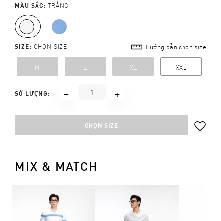
MÀU SẮC:
TRẮNG
SIZE:
CHỌN SIZE
Hướng dẫn chọn size
M
L
XL
XXL
SỐ LƯỢNG:
CHỌN SIZE
MIX & MATCH