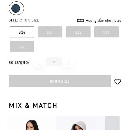
SIZE:
CHỌN SIZE
Hướng dẫn chọn size
S26
S27
S28
S29
S30
SỐ LƯỢNG:
CHỌN SIZE
MIX & MATCH