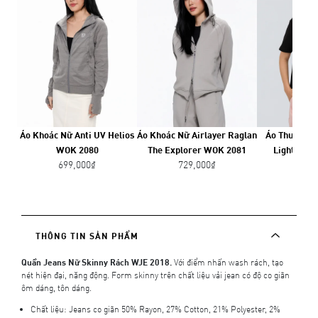
Áo Khoác Nữ Anti UV Helios
Áo Khoác Nữ Airlayer Raglan
Áo Thun Nữ 
WOK 2080
The Explorer WOK 2081
Light SS2
699,000₫
729,000₫
299,
THÔNG TIN SẢN PHẨM
Quần Jeans Nữ Skinny Rách WJE 2018.
Với điểm nhấn wash rách, tạo
nét hiện đại, năng động. Form skinny trên chất liệu vải jean có độ co giãn
ôm dáng, tôn dáng.
Chất liệu: Jeans co giãn 50% Rayon, 27% Cotton, 21% Polyester, 2%