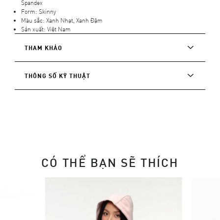
Spandex
Form: Skinny
Màu sắc: Xanh Nhạt, Xanh Đậm
Sản xuất: Việt Nam
THAM KHẢO
THÔNG SỐ KỸ THUẬT
CÓ THỂ BẠN SẼ THÍCH