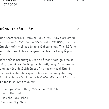
729,000₫
THÔNG TIN SẢN PHẨM
uần Short Nữ Kaki Bermuda Túi Cơi WSR 2054 được làm từ
ải kaki cao cấp (97% Cotton, 3% Spandex, 290 GSM) mang lại
ảm giác mềm mại, co giãn nhẹ và thoáng mát. Thiết kế form
ermuda thanh lịch với hai gam màu Nâu và Trắng dễ phối
ồ.
iểm nhấn là hai đường ly xếp nhẹ ở thân trước, giúp tạo độ
hồng tự nhiên và tôn dáng thanh thoát, cùng túi cơi sau tiện
ụng tạo nét tinh tế và hiện đại. Phù hợp cho cả đi làm, đi
hơi hay dạo phố, chiếc quần là lựa chọn lý tưởng cho nàng
êu thích phong cách thanh lịch và năng động – sở hữu ngay
ể hoàn thiện outfit mùa mới!
Chất liệu: 97% Cotton, 3% Spandex, 290 GSM
Form: Bermuda
Màu sắc: Nâu, Trắng
Sản xuất: Việt Nam