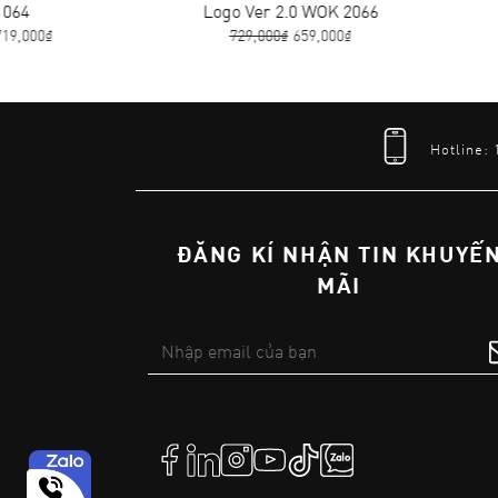
Logo Ver 2.0 WOK 2066
Logo Ver 2.0 M
729,000₫
659,000₫
759,000₫
679,
Hotline:
ĐĂNG KÍ NHẬN TIN KHUYẾ
MÃI