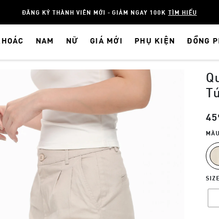
ĐĂNG KÝ THÀNH VIÊN MỚI - GIẢM NGAY 100K
TÌM HIỂU
KHOÁC
NAM
NỮ
GIÁ MỚI
PHỤ KIỆN
ĐỒNG 
Q
Tú
45
MÀU
SIZ