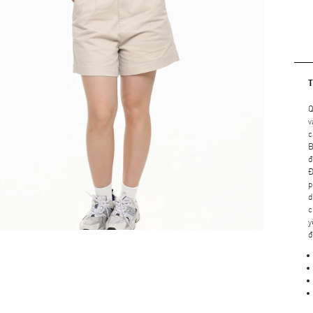
Q
v
c
B
đ
Đ
p
d
c
y
đ