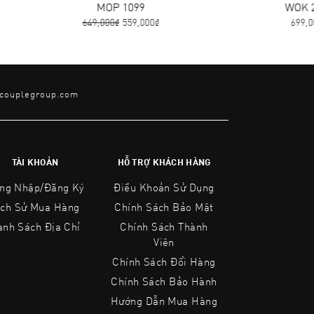
MOP 1099
WOK 2080
649,000₫
559,000₫
699,000₫
@couplegroup.com
TÀI KHOẢN
HỖ TRỢ KHÁCH HÀNG
ng Nhập/Đăng Ký
Điều Khoản Sử Dụng
ịch Sử Mua Hàng
Chính Sách Bảo Mật
anh Sách Địa Chỉ
Chính Sách Thành
Viên
Chính Sách Đổi Hàng
Chính Sách Bảo Hành
Hướng Dẫn Mua Hàng