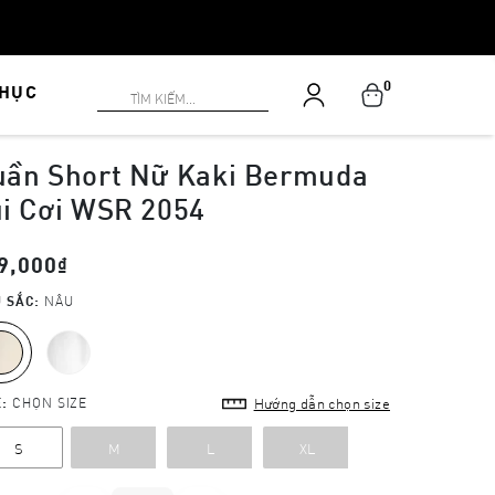
0
PHỤC
uần Short Nữ Kaki Bermuda
i Cơi WSR 2054
9,000₫
 SẮC:
NÂU
E:
CHỌN SIZE
Hướng dẫn chọn size
S
M
L
XL