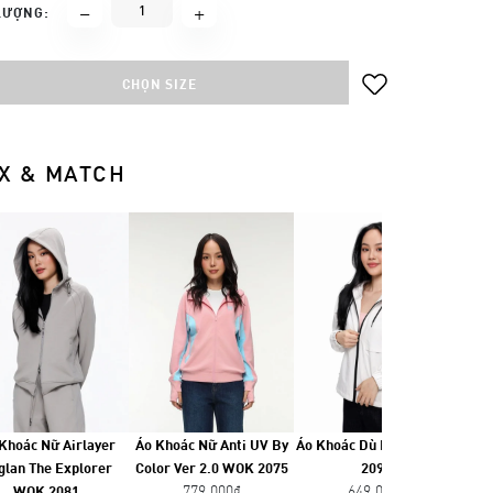
LƯỢNG:
CHỌN SIZE
X & MATCH
Khoác Nữ Airlayer
Áo Khoác Nữ Anti UV By
Áo Khoác Dù Nữ FIT WOP
Áo 
glan The Explorer
Color Ver 2.0 WOK 2075
2098
779,000₫
649,000₫
WOK 2081