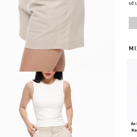
SỐ 
MI
Áo 
Ra