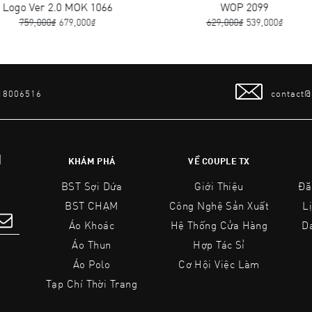
OK 1066
WOP 2099
000₫
629,000₫
539,000₫
 18006516
contact
N
KHÁM PHÁ
VỀ COUPLE TX
BST Sợi Dứa
Giới Thiệu
Đă
BST CHẠM
Công Nghệ Sản Xuất
L
Áo Khoác
Hệ Thống Cửa Hàng
D
Áo Thun
Hợp Tác Sỉ
Áo Polo
Cơ Hội Việc Làm
Tạp Chí Thời Trang