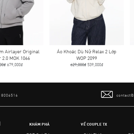
r Original
Áo Khoác Dù Nữ Relax 2 Lớp
Áo Khoá
 1066
WOP 2099
0₫
629,000₫
539,000₫
6
 18006516
contact
N
KHÁM PHÁ
VỀ COUPLE TX