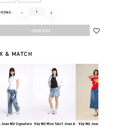
LƯỢNG:
CHỌN SIZE
X & MATCH
 Jean Nữ Signature
Váy Nữ Mini Skirt Jean A
Váy Nữ Jean Dài Wash
Áo T