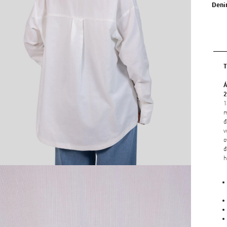
Deni
Á
2
1
m
đ
v
o
đ
h