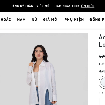
ĐĂNG KÝ THÀNH VIÊN MỚI - GIẢM NGAY 100K
TÌM HIỂU
KHOÁC
NAM
NỮ
GIÁ MỚI
PHỤ KIỆN
ĐỒNG 
Áo
L
47
Tiết
MÀU
SIZ