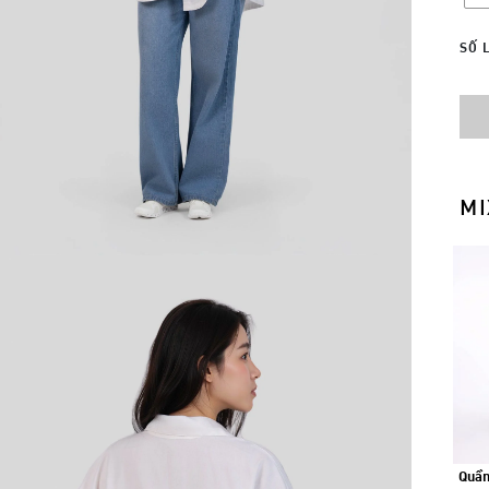
SỐ 
MI
Quần