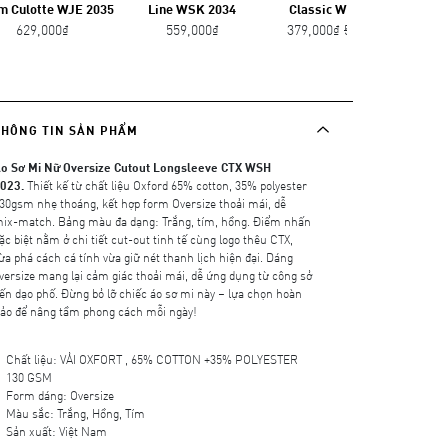
m Culotte WJE 2035
Line WSK 2034
Classic WSK 2030
629,000₫
559,000₫
379,000₫
549,000₫
THÔNG TIN SẢN PHẨM
o Sơ Mi Nữ Oversize Cutout Longsleeve CTX WSH
023.
Thiết kế từ chất liệu Oxford 65% cotton, 35% polyester
30gsm nhẹ thoáng, kết hợp form Oversize thoải mái, dễ
ix-match. Bảng màu đa dạng: Trắng, tím, hồng. Điểm nhấn
ặc biệt nằm ở chi tiết cut-out tinh tế cùng logo thêu CTX,
ừa phá cách cá tính vừa giữ nét thanh lịch hiện đại. Dáng
versize mang lại cảm giác thoải mái, dễ ứng dụng từ công sở
ến dạo phố. Đừng bỏ lỡ chiếc áo sơ mi này – lựa chọn hoàn
ảo để nâng tầm phong cách mỗi ngày!
Chất liệu: VẢI OXFORT , 65% COTTON +35% POLYESTER
130 GSM
Form dáng: Oversize
Màu sắc: Trắng, Hồng, Tím
Sản xuất: Việt Nam