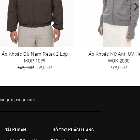
c Dù Nam Relax 2 Lớp
Áo Khoác Nữ Anti UV Helios
MOP 1099
WOK 2080
49,000₫
559,000₫
699,000₫
@couplegroup.com
TÀI KHOẢN
HỖ TRỢ KHÁCH HÀNG