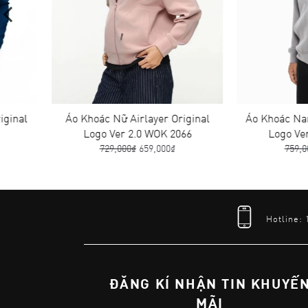
Áo Khoác Nữ Airlayer Original
Áo Khoác Nam Airlaye
Logo Ver 2.0 WOK 2066
Logo Ver 2.0 MOK
729,000₫
659,000₫
759,000₫
679,00
Hotline:
ĐĂNG KÍ NHẬN TIN KHUYẾ
MÃI