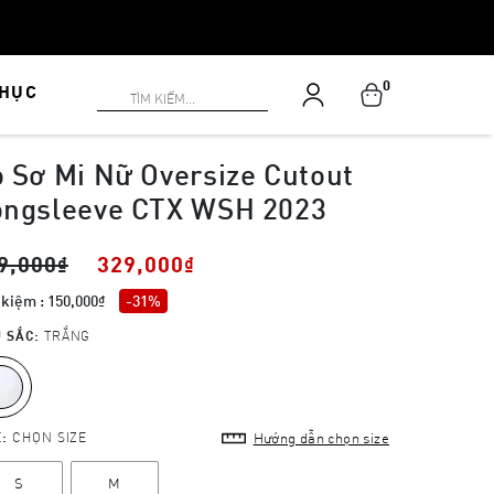
0
PHỤC
 Sơ Mi Nữ Oversize Cutout
ongsleeve CTX WSH 2023
9,000₫
329,000₫
 kiệm : 150,000₫
-31%
 SẮC:
TRẮNG
E:
CHỌN SIZE
Hướng dẫn chọn size
S
M