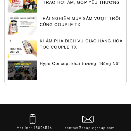
- TRAO HƠI ẤM, GÓP YÊU THƯƠNG
TRẢI NGHIỆM MUA SẮM VƯỢT TRỘI
CÙNG COUPLE TX
KHÁM PHÁ DỊCH VỤ GIAO HÀNG HỎA
TỐC COUPLE TX
Hype Concept khai trương ''Bùng Nổ''
Hotline: 18006516
contact@couplegroup.com