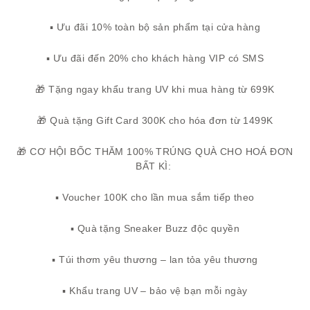
▪️ Ưu đãi 10% toàn bộ sản phẩm tại cửa hàng
▪️ Ưu đãi đến 20% cho khách hàng VIP có SMS
🎁 Tặng ngay khẩu trang UV khi mua hàng từ 699K
🎁 Quà tặng Gift Card 300K cho hóa đơn từ 1499K
🎁 CƠ HỘI BỐC THĂM 100% TRÚNG QUÀ CHO HOÁ ĐƠN
BẤT KÌ:
▪️ Voucher 100K cho lần mua sắm tiếp theo
▪️ Quà tặng Sneaker Buzz độc quyền
▪️ Túi thơm yêu thương – lan tỏa yêu thương
▪️ Khẩu trang UV – bảo vệ bạn mỗi ngày