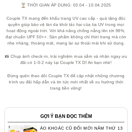
THỜI GIAN ÁP DỤNG: 03.04 - 10.04.2025
Couple TX mang đến khẩu trang UV cao cấp - quà tặng độc
quyền giúp bảo vệ làn da khỏi tác hại của tia UV trong mọi
hoạt động ngoài trời. Với khả năng chống nắng lên tới 98%,
đạt chuẩn UPF 50++. Sản phẩm không chỉ thời trang mà còn
nhẹ nhàng, thoáng mát, mang lại sự thoải mái khi sử dụng.
📸 Chụp ảnh check-in, trải nghiệm mua sắm và nhận ngay ưu
đãi có 1-0-2 này tại Couple TX Dĩ An bạn nhé!
Đừng quên theo dõi Couple TX để cập nhật những chương
trình ưu đãi hấp dẫn và tin tức mới nhất về xu hướng thời
trang bền vững!
GỢI Ý BẠN ĐỌC THÊM
ÁO KHOÁC CŨ ĐỔI MỚI NĂM THỨ 13