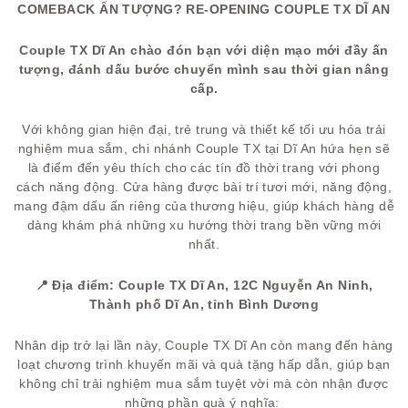
COMEBACK ẤN TƯỢNG? RE-OPENING COUPLE TX DĨ AN
Couple TX Dĩ An chào đón bạn với diện mạo mới đầy ấn
tượng, đánh dấu bước chuyển mình sau thời gian nâng
cấp.
Với không gian hiện đại, trẻ trung và thiết kế tối ưu hóa trải
nghiệm mua sắm, chi nhánh Couple TX tại Dĩ An hứa hẹn sẽ
là điểm đến yêu thích cho các tín đồ thời trang với phong
cách năng động. Cửa hàng được bài trí tươi mới, năng động,
mang đậm dấu ấn riêng của thương hiệu, giúp khách hàng dễ
dàng khám phá những xu hướng thời trang bền vững mới
nhất.
📍 Địa điểm: Couple TX Dĩ An, 12C Nguyễn An Ninh,
Thành phố Dĩ An, tỉnh Bình Dương
Nhân dịp trở lại lần này, Couple TX Dĩ An còn mang đến hàng
loạt chương trình khuyến mãi và quà tặng hấp dẫn, giúp bạn
không chỉ trải nghiệm mua sắm tuyệt vời mà còn nhận được
những phần quà ý nghĩa: