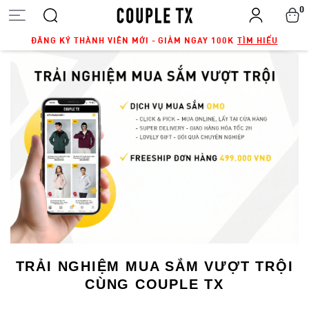
0
ĐĂNG KÝ THÀNH VIÊN MỚI - GIẢM NGAY 100K
TÌM HIỂU
TRẢI NGHIỆM MUA SẮM VƯỢT TRỘI
CÙNG COUPLE TX