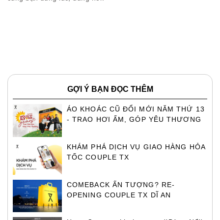
GỢI Ý BẠN ĐỌC THÊM
ÁO KHOÁC CŨ ĐỔI MỚI NĂM THỨ 13
- TRAO HƠI ẤM, GÓP YÊU THƯƠNG
KHÁM PHÁ DỊCH VỤ GIAO HÀNG HỎA
TỐC COUPLE TX
COMEBACK ẤN TƯỢNG? RE-
OPENING COUPLE TX DĨ AN