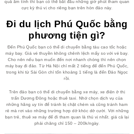
quả âm tính thì bạn có thể bắt đầu những giờ phút tham quan
cực kỳ thú vị cho riêng bạn trên hòn đảo này.
Đi du lịch Phú Quốc bằng
phương tiện gì?
Đến Phú Quốc bạn có thể di chuyển bằng tàu cao tốc hoặc
máy bay. Giá vé thuyền không chênh lệch mấy so với vé bay.
Cho nên nếu bạn muốn đến nơi nhanh chóng thì nên chọn
máy bay đi đảo. Từ Hà Nội chỉ mất 2 tiếng để đến Phú Quốc,
trong khi từ Sài Gòn chỉ tốn khoảng 1 tiếng là đến Đảo Ngọc
rồi.
Trên đảo bạn có thể di chuyển bằng xe máy, xe điện ở thị
trấn Dương Đông hoặc thuê taxi. Nhớ chọn dịch vụ của
những hãng uy tín để tránh bị chặt chém và cũng tránh ham
rẻ mà rơi vào những trường hợp dở khóc dở cười. Với những
bạn trẻ, thuê xe máy để đi tham quan là thú vị nhất. giá cả lại
phải chăng chỉ 150 – 200k/ngày.