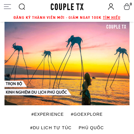
0
ĐĂNG KÝ THÀNH VIÊN MỚI - GIẢM NGAY 100K
TÌM HIỂU
#EXPERIENCE
#GOEXPLORE
#DU LỊCH TỰ TÚC
PHÚ QUỐC