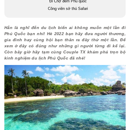
Đi Chợ đêm Phú quốc
Công viên sở thú Safari
Vin Wonders Phú Quốc (Vinpearl Land Phú Quốc)
Phú Quốc United Center và Grand World Phú Quốc
Hẳn là nghĩ đến du lịch biển ai không muốn một lần đi
Những món ngon không thể bỏ lỡ khi đi du lịch Phú Quốc
Phú Quốc bạn nhỉ! Hè 2022 bạn hãy đưa người thương,
Lời kết
gia đình hay cùng hội bạn thân ra đây thử một lần. Để
xem ở đây có đúng như những gì người từng đi kể lại.
Còn bây giờ hãy tạm cùng Couple TX khám phá trọn bộ
kinh nghiệm du lịch Phú Quốc đã nhé!