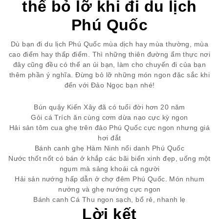
thể bỏ lỡ khi đi du lịch
Phú Quốc
Dù bạn đi du lịch Phú Quốc mùa dịch hay mùa thường, mùa
cao điểm hay thấp điểm. Thì những thiên đường ẩm thực nơi
đây cũng đều có thể an ủi bạn, làm cho chuyến đi của bạn
thêm phần ý nghĩa. Đừng bỏ lỡ những món ngon đặc sắc khi
đến với Đảo Ngọc bạn nhé!
Bún quậy Kiến Xây đã có tuổi đời hơn 20 năm
Gỏi cá Trích ăn cùng cơm dừa nạo cực kỳ ngon
Hải sản tôm cua ghẹ trên đảo Phú Quốc cực ngon nhưng giá
hơi đắt
Bánh canh ghẹ Hàm Ninh nổi danh Phú Quốc
Nước thốt nốt có bán ở khắp các bãi biển xinh đẹp, uống một
ngụm mà sảng khoái cả người
Hải sản nướng hấp dẫn ở chợ đêm Phú Quốc. Món nhum
nướng và ghẹ nướng cực ngon
Bánh canh Cá Thu ngon sạch, bổ rẻ, nhanh lẹ
Lời kết