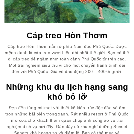
Cáp treo Hòn Thơm
Cáp treo Hòn Thơm nằm ở phía Nam đảo Phú Quốc. Được
mệnh danh là cáp treo vượt biển dài nhất thế giới. Bạn có thể
đi cáp treo để ngắm nhìn toàn cảnh Phú Quốc từ trên cao.
Một trải nghiệm siêu thú vị cho một chuyến hành trình dài
đến với Phú Quốc. Giá vé dao động 300 – 400k/người.
Những khu du lịch hạng sang
khó bỏ lỡ
Đẹp đến từng milimet với thiết kế kiến trúc độc đáo và ôm
trọn những bãi biển trong xanh. Rất nhiều resort ở Phú Quốc
mở cửa cho khách tham quan chụp ảnh sống ảo và trải
nghiệm dịch vụ nơi đây. Gần đây có khu nghỉ dưỡng Sunset
Sanato khá hoang sơ và diễm lệ. Bạn có thể mua vé