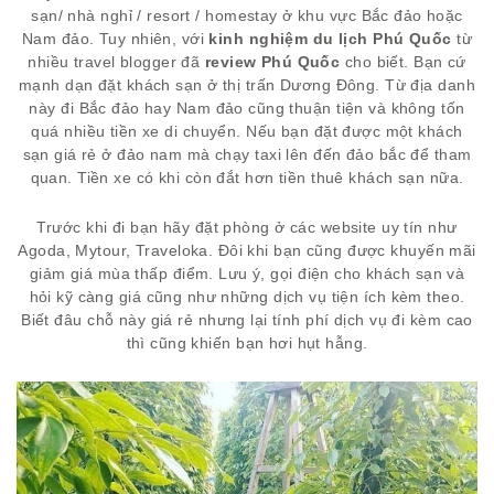
sạn/ nhà nghỉ / resort / homestay ở khu vực Bắc đảo hoặc
Nam đảo. Tuy nhiên, với
kinh nghiệm du lịch Phú Quốc
từ
nhiều travel blogger đã
review Phú Quốc
cho biết. Bạn cứ
mạnh dạn đặt khách sạn ở thị trấn Dương Đông. Từ địa danh
này đi Bắc đảo hay Nam đảo cũng thuận tiện và không tốn
quá nhiều tiền xe di chuyển. Nếu bạn đặt được một khách
sạn giá rẻ ở đảo nam mà chạy taxi lên đến đảo bắc để tham
quan. Tiền xe có khi còn đắt hơn tiền thuê khách sạn nữa.
Trước khi đi bạn hãy đặt phòng ở các website uy tín như
Agoda, Mytour, Traveloka. Đôi khi bạn cũng được khuyến mãi
giảm giá mùa thấp điểm. Lưu ý, gọi điện cho khách sạn và
hỏi kỹ càng giá cũng như những dịch vụ tiện ích kèm theo.
Biết đâu chỗ này giá rẻ nhưng lại tính phí dịch vụ đi kèm cao
thì cũng khiến bạn hơi hụt hẫng.