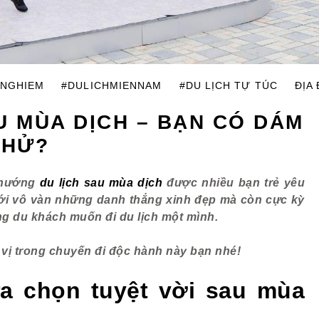
INGHIEM
#DULICHMIENNAM
#DU LỊCH TỰ TÚC
ĐỊA
U MÙA DỊCH – BẠN CÓ DÁM
THỬ?
u hướng
du lịch sau mùa dịch
được nhiều bạn trẻ yêu
với vô vàn những danh thắng xinh đẹp mà còn cực kỳ
ững du khách muốn đi du lịch một mình.
ị trong chuyến đi độc hành này bạn nhé!
a chọn tuyệt vời sau mùa