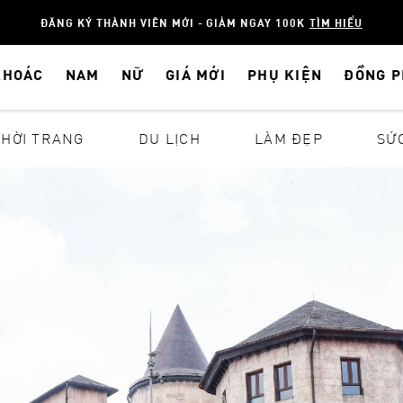
ĐĂNG KÝ THÀNH VIÊN MỚI - GIẢM NGAY 100K
TÌM HIỂU
KHOÁC
NAM
NỮ
GIÁ MỚI
PHỤ KIỆN
ĐỒNG 
THỜI TRANG
DU LỊCH
LÀM ĐẸP
SỨ