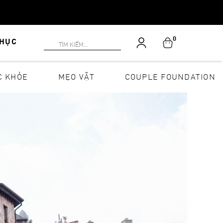
0
PHỤC
C KHỎE
MẸO VẶT
COUPLE FOUNDATION