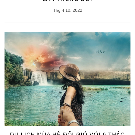
Thg 4 10, 2022
DU LỊCH MÙA HÈ ĐỔI GIÓ VỚI 6 THÁC