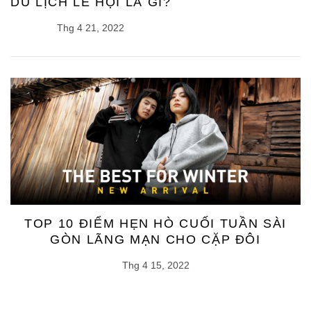
DU LỊCH LỄ HỘI LÀ GÌ?
Thg 4 21, 2022
TOP 10 ĐIỂM HẸN HÒ CUỐI TUẦN SÀI
GÒN LÃNG MẠN CHO CẶP ĐÔI
Thg 4 15, 2022