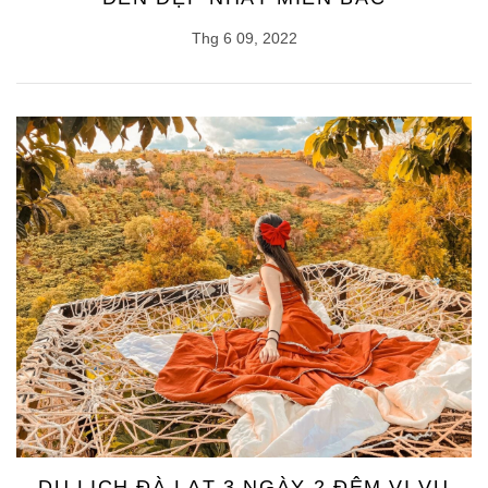
Thg 6 09, 2022
DU LỊCH ĐÀ LẠT 3 NGÀY 2 ĐÊM VI VU