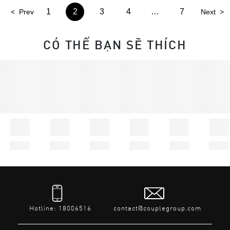
1
2
3
4
…
7
<
Prev
Next
>
CÓ THỂ BẠN SẼ THÍCH
Hotline: 18006516
contact@couplegroup.com