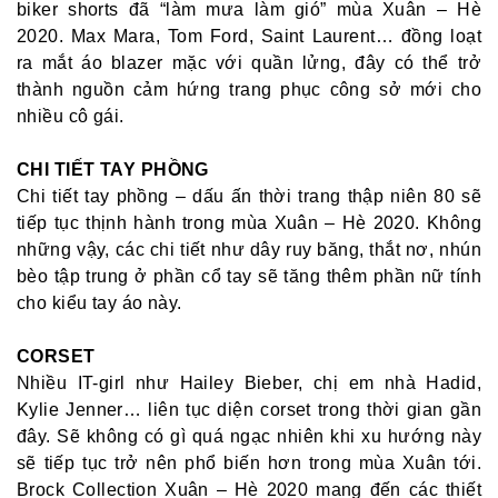
biker shorts đã “làm mưa làm gió” mùa Xuân – Hè
2020. Max Mara, Tom Ford, Saint Laurent… đồng loạt
ra mắt áo blazer mặc với quần lửng, đây có thể trở
thành nguồn cảm hứng trang phục công sở mới cho
nhiều cô gái.
CHI TIẾT TAY PHỒNG
Chi tiết tay phồng – dấu ấn thời trang thập niên 80 sẽ
tiếp tục thịnh hành trong mùa Xuân – Hè 2020. Không
những vậy, các chi tiết như dây ruy băng, thắt nơ, nhún
bèo tập trung ở phần cổ tay sẽ tăng thêm phần nữ tính
cho kiểu tay áo này.
CORSET
Nhiều IT-girl như Hailey Bieber, chị em nhà Hadid,
Kylie Jenner… liên tục diện corset trong thời gian gần
đây. Sẽ không có gì quá ngạc nhiên khi xu hướng này
sẽ tiếp tục trở nên phổ biến hơn trong mùa Xuân tới.
Brock Collection Xuân – Hè 2020 mang đến các thiết