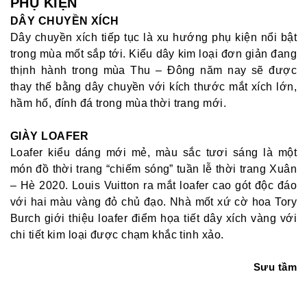
PHỤ KIỆN
DÂY CHUYỀN XÍCH
Dây chuyền xích tiếp tục là xu hướng phụ kiện nổi bật
trong mùa mốt sắp tới. Kiểu dây kim loại đơn giản đang
thịnh hành trong mùa Thu – Đông năm nay sẽ được
thay thế bằng dây chuyền với kích thước mắt xích lớn,
hầm hố, đính đá trong mùa thời trang mới.
GIÀY LOAFER
Loafer kiểu dáng mới mẻ, màu sắc tươi sáng là một
món đồ thời trang “chiếm sóng” tuần lễ thời trang Xuân
– Hè 2020. Louis Vuitton ra mắt loafer cao gót độc đáo
với hai màu vàng đỏ chủ đạo. Nhà mốt xứ cờ hoa Tory
Burch giới thiệu loafer điểm họa tiết dây xích vàng với
chi tiết kim loại được chạm khắc tinh xảo.
Sưu tầm