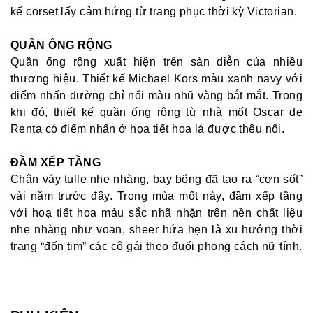
kế corset lấy cảm hứng từ trang phục thời kỳ Victorian.
QUẦN ỐNG RỘNG
Quần ống rộng xuất hiện trên sàn diễn của nhiều
thương hiệu. Thiết kế Michael Kors màu xanh navy với
điểm nhấn đường chỉ nổi màu nhũ vàng bắt mắt. Trong
khi đó, thiết kế quần ống rộng từ nhà mốt Oscar de
Renta có điểm nhấn ở họa tiết hoa lá được thêu nổi.
ĐẦM XẾP TẦNG
Chân váy tulle nhẹ nhàng, bay bổng đã tạo ra “cơn sốt”
vài năm trước đây. Trong mùa mốt này, đầm xếp tầng
với hoạ tiết hoa màu sắc nhã nhặn trên nền chất liệu
nhẹ nhàng như voan, sheer hứa hẹn là xu hướng thời
trang “đốn tim” các cô gái theo đuổi phong cách nữ tính.