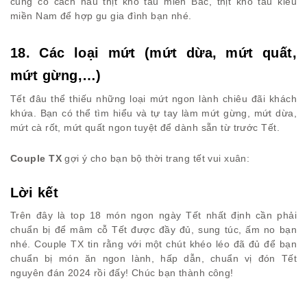
cũng có cách nấu thịt kho tàu miền Bắc, thịt kho tàu kiểu
miền Nam để hợp gu gia đình bạn nhé.
18. Các loại mứt (mứt dừa, mứt quất,
mứt gừng,…)
Tết đâu thể thiếu những loại mứt ngon lành chiêu đãi khách
khứa. Bạn có thể tìm hiểu và tự tay làm mứt gừng, mứt dừa,
mứt cà rốt, mứt quất ngon tuyệt để dành sẵn từ trước Tết.
Couple TX
gợi ý cho bạn bộ thời trang tết vui xuân:
Lời kết
Trên đây là top 18 món ngon ngày Tết nhất định cần phải
chuẩn bị để mâm cỗ Tết được đầy đủ, sung túc, ấm no bạn
nhé. Couple TX tin rằng với một chút khéo léo đã đủ để bạn
chuẩn bị món ăn ngon lành, hấp dẫn, chuẩn vị đón Tết
nguyên đán 2024 rồi đấy! Chúc bạn thành công!