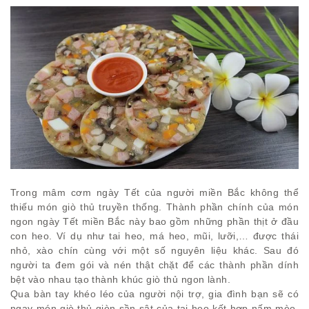
Trong mâm cơm ngày Tết của người miền Bắc không thể
thiếu món giò thủ truyền thống. Thành phần chính của món
ngon ngày Tết miền Bắc này bao gồm những phần thịt ở đầu
con heo. Ví dụ như tai heo, má heo, mũi, lưỡi,… được thái
nhỏ, xào chín cùng với một số nguyên liệu khác. Sau đó
người ta đem gói và nén thật chặt để các thành phần dính
bệt vào nhau tạo thành khúc giò thủ ngon lành.
Qua bàn tay khéo léo của người nội trợ, gia đình bạn sẽ có
ngay món giò thủ giòn sần sật của tai heo kết hợp nấm mèo.