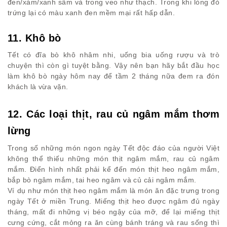
đen/xám/xanh sẫm và trong veo như thạch. Trong khi lòng đỏ
trứng lại có màu xanh đen mềm mại rất hấp dẫn.
11. Khô bò
Tết có đĩa bò khô nhâm nhi, uống bia uống rượu và trò
chuyện thì còn gì tuyệt bằng. Vậy nên bạn hãy bắt đầu học
làm khô bò ngày hôm nay để tầm 2 tháng nữa đem ra đón
khách là vừa vặn.
12. Các loại thịt, rau củ ngâm mắm thơm
lừng
Trong số những món ngon ngày Tết độc đáo của người Việt
không thể thiếu những món thịt ngâm mắm, rau củ ngâm
mắm. Điển hình nhất phải kể đến món thịt heo ngâm mắm,
bắp bò ngâm mắm, tai heo ngâm và củ cải ngâm mắm.
Ví dụ như món thịt heo ngâm mắm là món ăn đặc trưng trong
ngày Tết ở miền Trung. Miếng thịt heo được ngâm đủ ngày
tháng, mất đi những vị béo ngậy của mỡ, để lại miếng thịt
cưng cứng, cắt mỏng ra ăn cùng bánh tráng và rau sống thì