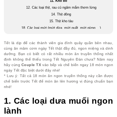
11. Khô bò
12. Các loại thịt, rau củ ngâm mắm thơm lừng
14. Thịt đông
15. Thịt kho tàu
18. Các loại mứt (mứt dừa, mứt quất, mứt gừng,…)
Lời kết
Tết là dịp để các thành viên gia đình quây quần bên nhau,
cùng ăn mâm cơm ngày Tết thật đầy đủ, ngon miệng và dinh
dưỡng. Bạn có biết có rất nhiều món ăn truyền thống nhất
định không thể thiếu trong Tết Nguyên Đán chưa? Năm nay
hãy cùng
Couple TX
vào bếp và chế biến ngay 18 món ngon
ngày Tết đặc biệt dưới đây nhé!
* Lưu ý: Tất cả 18 món ăn ngon truyền thống này cần được
chế biến trước Tết để món ăn lên hương vị đúng chuẩn bạn
nhé!
1. Các loại dưa muối ngon
lành