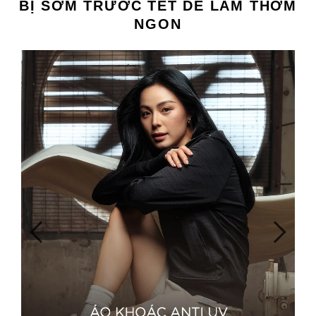
BỊ SỚM TRƯỚC TẾT DỄ LÀM THƠM
NGON