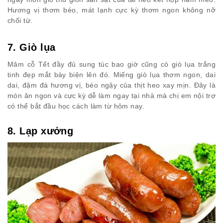
Hương vị thơm béo, mát lạnh cực kỳ thơm ngon không nỡ
chối từ.
7. Giò lụa
Mâm cỗ Tết đầy đủ sung túc bao giờ cũng có giò lụa trắng
tinh đẹp mắt bày biện lên đó. Miếng giò lụa thơm ngon, dai
dai, đậm đà hương vị, béo ngậy của thịt heo xay mịn. Đây là
món ăn ngon và cực kỳ dễ làm ngay tại nhà mà chị em nội trợ
có thể bắt đầu học cách làm từ hôm nay.
8. Lạp xưởng