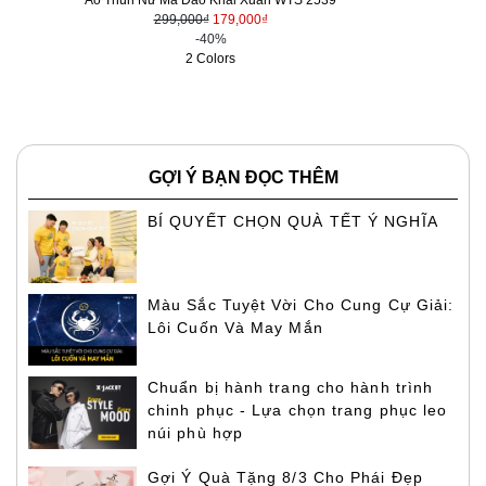
Áo Thun Nữ Mã Đáo Khai Xuân WTS 2539
299,000₫
179,000₫
-40%
2 Colors
GỢI Ý BẠN ĐỌC THÊM
BÍ QUYẾT CHỌN QUÀ TẾT Ý NGHĨA
Màu Sắc Tuyệt Vời Cho Cung Cự Giải:
Lôi Cuốn Và May Mắn
Chuẩn bị hành trang cho hành trình
chinh phục - Lựa chọn trang phục leo
núi phù hợp
Gợi Ý Quà Tặng 8/3 Cho Phái Đẹp