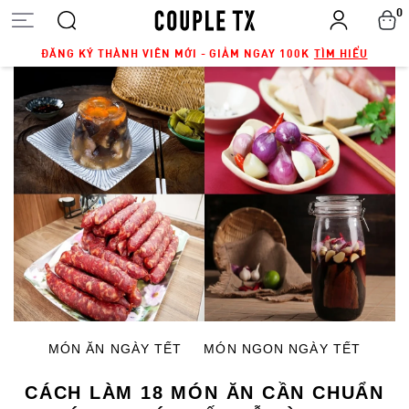
0
ĐĂNG KÝ THÀNH VIÊN MỚI - GIẢM NGAY 100K
TÌM HIỂU
MÓN ĂN NGÀY TẾT
MÓN NGON NGÀY TẾT
CÁCH LÀM 18 MÓN ĂN CẦN CHUẨN