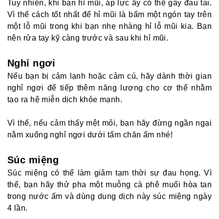
Tuy nhiên, khi bạn hỉ mũi, áp lực ấy có thể gây đau tai.
Vì thế cách tốt nhất để hỉ mũi là bấm một ngón tay trên
một lỗ mũi trong khi bạn nhẹ nhàng hỉ lỗ mũi kia. Bạn
nên rửa tay kỹ càng trước và sau khi hỉ mũi.
Nghỉ ngơi
Nếu bạn bị cảm lạnh hoặc cảm cú, hãy dành thời gian
nghỉ ngơi để tiếp thêm năng lượng cho cơ thể nhằm
tạo ra hệ miễn dịch khỏe mạnh.
Vì thế, nếu cảm thấy mệt mỏi, bạn hãy đừng ngần ngại
nằm xuống nghỉ ngơi dưới tấm chăn ấm nhé!
Súc miệng
Súc miệng có thể làm giảm tạm thời sự đau họng. Vì
thế, bạn hãy thử pha một muỗng cà phê muối hòa tan
trong nước ấm và dùng dung dịch này súc miệng ngày
4 lần.