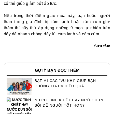
có thể giúp giảm bớt áp lực.
Nếu trong thời điểm giao mùa này, bạn hoặc người
thân trong gia đình bị cảm lạnh hoặc cảm cúm ghé
thăm thì hãy thử áp dụng những 9 mẹo tự nhiên trên
đây để nhanh chóng đẩy lùi cảm lạnh và cảm cúm.
Sưu tầm
GỢI Ý BẠN ĐỌC THÊM
BẬT MÍ CÁC "VŨ KHÍ" GIÚP BẠN
CHỐNG TIA UV HIỆU QUẢ
NƯỚC TINH KHIẾT HAY NƯỚC ĐUN
SÔI ĐỂ NGUỘI TỐT HƠN?