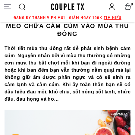
0
ĐĂNG KÝ THÀNH VIÊN MỚI - GIẢM NGAY 100K
TÌM HIỂU
MẸO CHỮA CẢM CÚM VÀO MÙA THU
ĐÔNG
Thời tiết mùa thu đông rất dễ phát sinh bệnh cảm
cúm. Nguyên nhân bởi vì mùa thu thường có những
cơn mưa thu bất chợt mỗi khi bạn đi ngoài đường
hoặc khi ban đêm bạn vẫn thường nằm quạt mà lại
không giữ ấm được phần ngực và cổ sẽ sinh ra
cảm lạnh và cảm cúm. Khi ấy toàn thân bạn sẽ có
dấu hiệu đau mỏi, khó chịu, sốt nóng sốt lạnh, nhức
đầu, đau họng và ho…