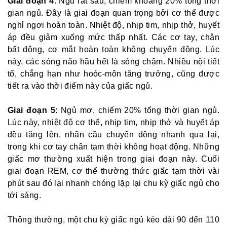
Giai đoạn 4
: Ngủ rất sâu, chiếm khoảng 20% tổng thời
gian ngủ. Đây là giai đoạn quan trọng bởi cơ thể được
nghỉ ngơi hoàn toàn. Nhiệt độ, nhịp tim, nhịp thở, huyết
áp đều giảm xuống mức thấp nhất. Các cơ tay, chân
bất động, cơ mắt hoàn toàn không chuyển động. Lúc
này, các sóng não hầu hết là sóng chậm. Nhiều nội tiết
tố, chẳng hạn như hoóc-môn tăng trưởng, cũng được
tiết ra vào thời điểm này của giấc ngủ.
Giai đoạn 5
: Ngủ mơ, chiếm 20% tổng thời gian ngủ.
Lúc này, nhiệt độ cơ thể, nhịp tim, nhịp thở và huyết áp
đều tăng lên, nhãn cầu chuyển động nhanh qua lại,
trong khi cơ tay chân tạm thời không hoạt động. Những
giấc mơ thường xuất hiện trong giai đoạn này. Cuối
giai đoạn REM, cơ thể thường thức giấc tạm thời vài
phút sau đó lại nhanh chóng lặp lại chu kỳ giấc ngủ cho
tới sáng.
Thông thường, một chu kỳ giấc ngủ kéo dài 90 đến 110