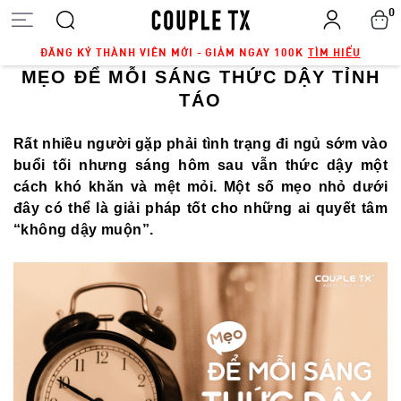
0
ĐĂNG KÝ THÀNH VIÊN MỚI - GIẢM NGAY 100K
TÌM HIỂU
MẸO ĐỂ MỖI SÁNG THỨC DẬY TỈNH
TÁO
Rất nhiều người gặp phải tình trạng đi ngủ sớm vào
buổi tối nhưng sáng hôm sau vẫn thức dậy một
cách khó khăn và mệt mỏi. Một số mẹo nhỏ dưới
đây có thể là giải pháp tốt cho những ai quyết tâm
“không dậy muộn”.