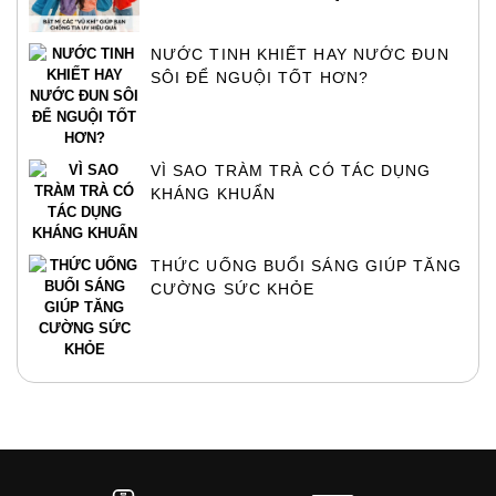
NƯỚC TINH KHIẾT HAY NƯỚC ĐUN
SÔI ĐỂ NGUỘI TỐT HƠN?
VÌ SAO TRÀM TRÀ CÓ TÁC DỤNG
KHÁNG KHUẨN
THỨC UỐNG BUỔI SÁNG GIÚP TĂNG
CƯỜNG SỨC KHỎE