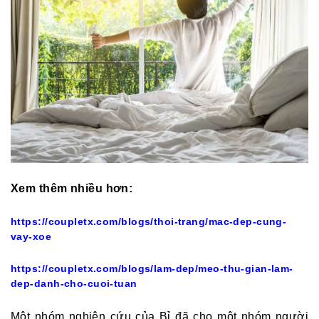
Xem thêm nhiều hơn:
https://coupletx.com/blogs/thoi-trang/mac-dep-cung-
vay-xoe
https://coupletx.com/blogs/lam-dep/meo-thu-gian-lam-
dep-danh-cho-cuoi-tuan
Một nhóm nghiên cứu của Bỉ đã cho một nhóm người