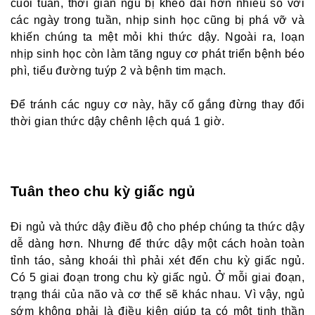
cuối tuần, thời gian ngủ bị khéo dài hơn nhiều so với
các ngày trong tuần, nhịp sinh học cũng bị phá vỡ và
khiến chúng ta mệt mỏi khi thức dậy. Ngoài ra, loạn
nhịp sinh học còn làm tăng nguy cơ phát triển bệnh béo
phì, tiểu đường tuýp 2 và bệnh tim mạch.
Để tránh các nguy cơ này, hãy cố gắng đừng thay đổi
thời gian thức dậy chênh lệch quá 1 giờ.
Tuân theo chu kỳ giấc ngủ
Đi ngủ và thức dậy điều độ cho phép chúng ta thức dậy
dễ dàng hơn. Nhưng để thức dậy một cách hoàn toàn
tỉnh táo, sảng khoái thì phải xét đến chu kỳ giấc ngủ.
Có 5 giai đoạn trong chu kỳ giấc ngủ. Ở mỗi giai đoạn,
trạng thái của não và cơ thể sẽ khác nhau. Vì vậy, ngủ
sớm không phải là điều kiện giúp ta có một tinh thần