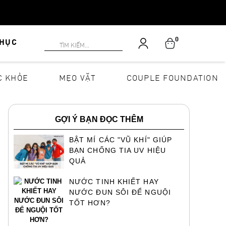
0
PHỤC
C KHỎE
MẸO VẶT
COUPLE FOUNDATION
GỢI Ý BẠN ĐỌC THÊM
BẬT MÍ CÁC "VŨ KHÍ" GIÚP
BẠN CHỐNG TIA UV HIỆU
QUẢ
NƯỚC TINH KHIẾT HAY
NƯỚC ĐUN SÔI ĐỂ NGUỘI
TỐT HƠN?