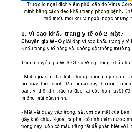
Trước lo ngại dịch viêm phổi cấp do Virus Cor
mình bằng cách đeo khẩu trang phòng bệnh. Khẩu
thể thiếu mỗi khi ra ngoài hoặc những
1. Vì sao khẩu trang y tế có 2 mặt?
Chuyên gia WHO
giải đáp vì sao khẩu trang y tế
Khẩu trang y tế bằng vải không dệt thông thường c
Theo chuyên gia WHO Seto Wing Hong, khẩu trang
- Mặt ngoài có đặc tính chống thấm, giúp ngăn cản
ho hoặc thở mạnh. Mặt ngoài này thường có màu
bẩn, vì thế khi tháo ra đeo lại các bạn tuyệt đ
miệng mũi của mình.
- Mặt vải quay vào trong, sát với da mặt của bạn,
gây khó chịu. Ngoài ra phải có tính thấm nước n
trong này luôn có màu trắng rất dễ phân biệt với l