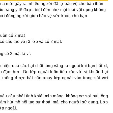
ona mới gây ra, nhiều người đã tự bảo vệ cho bản thân
 trang y tế được biết đến như một loại vật dụng không
 nơi đồng người giúp bảo vệ sức khỏe cho bạn.
 luôn có 2 mặt
ó cấu tạo với 3 lớp và có 2 mặt.
 có 2 mặt là vì:
 hiệu quả các hạt chất lỏng văng ra ngoài khi bạn hắt xì,
 đậm hơn. Do lớp ngoài luôn tiếp xúc với vi khuẩn bụi
ối không được bất cẩn xoay lớp ngoài vào trong sát với
 yêu cầu phải tinh khiết mịn màng, không xơ sợi sùi lông
hằm hút mồ hôi tạo sự thoải mái cho người sử dụng. Lớp
ớp ngoài.