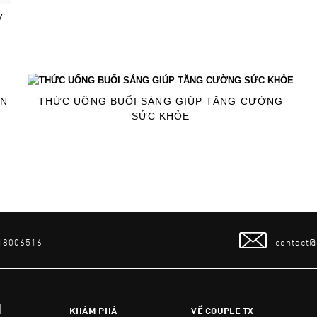
V
ẨN
THỨC UỐNG BUỔI SÁNG GIÚP TĂNG CƯỜNG
SỨC KHỎE
 18006516
contact
N
KHÁM PHÁ
VỀ COUPLE TX