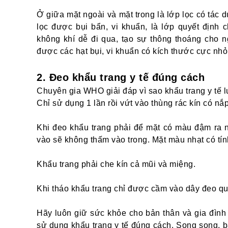
Ở giữa mặt ngoài và mặt trong là lớp lọc có tác 
lọc được bụi bẩn, vi khuẩn, là lớp quyết định 
không khí dễ đi qua, tạo sự thông thoáng cho n
được các hạt bụi, vi khuẩn có kích thước cực nhỏ
2. Đeo khẩu trang y tế đúng cách
Chuyên gia WHO giải đáp vì sao khẩu trang y tế l
Chỉ sử dụng 1 lần rồi vứt vào thùng rác kín có nắ
Khi đeo khẩu trang phải để mặt có màu đậm ra n
vào sẽ không thấm vào trong. Mặt màu nhạt có tính
Khẩu trang phải che kín cả mũi và miệng.
Khi tháo khẩu trang chỉ được cầm vào dây đeo qua 
Hãy luôn giữ sức khỏe cho bản thân và gia đình 
sử dụng khẩu trang y tế đúng cách. Song song, 