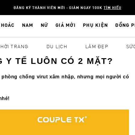
ĐĂNG KÝ THÀNH VIÊN MỚI - GIẢM NGAY 100K
TÌM HIỂU
KHOÁC
NAM
NỮ
GIÁ MỚI
PHỤ KIỆN
ĐỒNG 
THỜI TRANG
DU LỊCH
LÀM ĐẸP
SỨ
 Y TẾ LUÔN CÓ 2 MẶT?
iúp phòng chống virut xâm nhập, nhưng mọi người có
nhé!