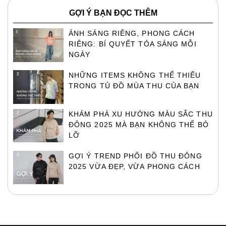
GỢI Ý BẠN ĐỌC THÊM
ÁNH SÁNG RIÊNG, PHONG CÁCH
RIÊNG: BÍ QUYẾT TỎA SÁNG MỖI
NGÀY
NHỮNG ITEMS KHÔNG THỂ THIẾU
TRONG TỦ ĐỒ MÙA THU CỦA BẠN
KHÁM PHÁ XU HƯỚNG MÀU SẮC THU
ĐÔNG 2025 MÀ BẠN KHÔNG THỂ BỎ
LỠ
GỢI Ý TREND PHỐI ĐỒ THU ĐÔNG
2025 VỪA ĐẸP, VỪA PHONG CÁCH