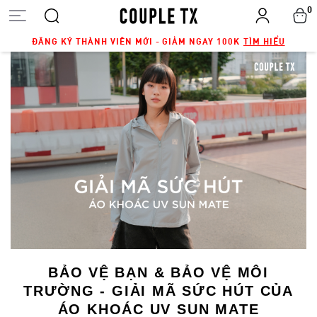
0
ĐĂNG KÝ THÀNH VIÊN MỚI - GIẢM NGAY 100K
TÌM HIỂU
BẢO VỆ BẠN & BẢO VỆ MÔI
TRƯỜNG - GIẢI MÃ SỨC HÚT CỦA
ÁO KHOÁC UV SUN MATE