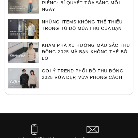
RIÊNG: BÍ QUYẾT TỎA SÁNG MỖI
NGÀY
NHỮNG ITEMS KHÔNG THỂ THIẾU
TRONG TỦ ĐỒ MÙA THU CỦA BẠN
KHÁM PHÁ XU HƯỚNG MÀU SẮC THU
ĐÔNG 2025 MÀ BẠN KHÔNG THỂ BỎ
LỠ
GỢI Ý TREND PHỐI ĐỒ THU ĐÔNG
2025 VỪA ĐẸP, VỪA PHONG CÁCH