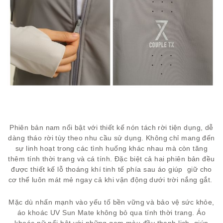
Phiên bản nam nổi bật với thiết kế nón tách rời tiện dụng, dễ
dàng tháo rời tùy theo nhu cầu sử dụng. Không chỉ mang đến
sự linh hoạt trong các tình huống khác nhau mà còn tăng
thêm tính thời trang và cá tính. Đặc biệt cả hai phiên bản đều
được thiết kế lỗ thoáng khí tinh tế phía sau áo giúp giữ cho
cơ thể luôn mát mẻ ngay cả khi vận động dưới trời nắng gắt.
Mặc dù nhấn mạnh vào yếu tố bền vững và bảo vệ sức khỏe,
áo khoác UV Sun Mate không bỏ qua tính thời trang. Áo
khoác nữ nổi bật với những gam màu đầy thanh lịch, giúp