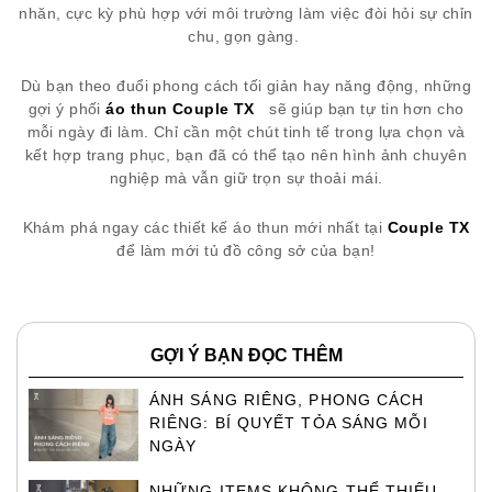
nhăn, cực kỳ phù hợp với môi trường làm việc đòi hỏi sự chỉn
chu, gọn gàng.
Dù bạn theo đuổi phong cách tối giản hay năng động, những
gợi ý phối
áo thun Couple TX
sẽ giúp bạn tự tin hơn cho
mỗi ngày đi làm. Chỉ cần một chút tinh tế trong lựa chọn và
kết hợp trang phục, bạn đã có thể tạo nên hình ảnh chuyên
nghiệp mà vẫn giữ trọn sự thoải mái.
Khám phá ngay các thiết kế áo thun mới nhất tại
Couple TX
để làm mới tủ đồ công sở của bạn!
GỢI Ý BẠN ĐỌC THÊM
ÁNH SÁNG RIÊNG, PHONG CÁCH
RIÊNG: BÍ QUYẾT TỎA SÁNG MỖI
NGÀY
NHỮNG ITEMS KHÔNG THỂ THIẾU