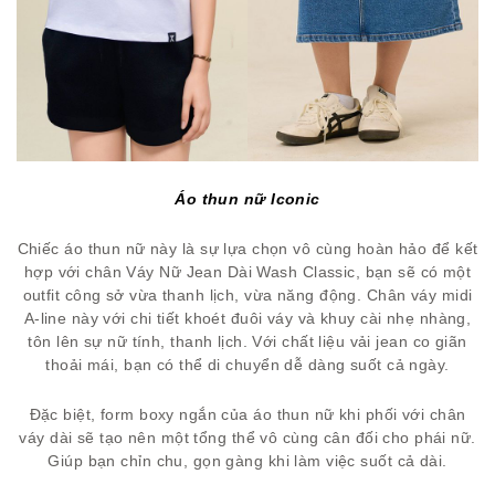
Áo thun nữ Iconic
Chiếc áo thun nữ này là sự lựa chọn vô cùng hoàn hảo để kết
hợp với chân Váy Nữ Jean Dài Wash Classic, bạn sẽ có một
outfit công sở vừa thanh lịch, vừa năng động. Chân váy midi
A-line này với chi tiết khoét đuôi váy và khuy cài nhẹ nhàng,
tôn lên sự nữ tính, thanh lịch. Với chất liệu vải jean co giãn
thoải mái, bạn có thể di chuyển dễ dàng suốt cả ngày.
Đặc biệt, form boxy ngắn của áo thun nữ khi phối với chân
váy dài sẽ tạo nên một tổng thể vô cùng cân đối cho phái nữ.
Giúp bạn chỉn chu, gọn gàng khi làm việc suốt cả dài.