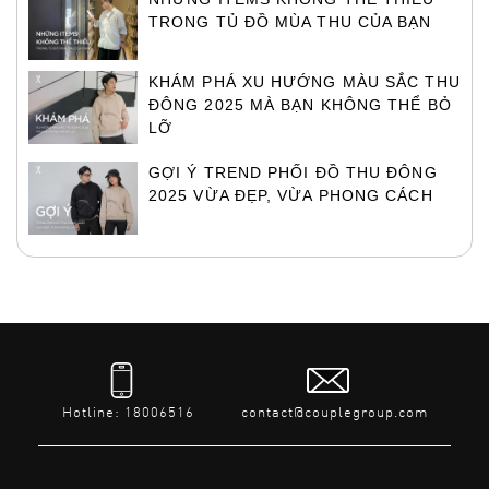
TRONG TỦ ĐỒ MÙA THU CỦA BẠN
KHÁM PHÁ XU HƯỚNG MÀU SẮC THU
ĐÔNG 2025 MÀ BẠN KHÔNG THỂ BỎ
LỠ
GỢI Ý TREND PHỐI ĐỒ THU ĐÔNG
2025 VỪA ĐẸP, VỪA PHONG CÁCH
Hotline: 18006516
contact@couplegroup.com