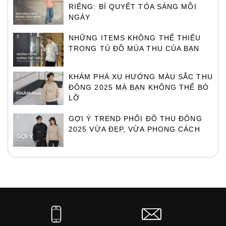
RIÊNG: BÍ QUYẾT TỎA SÁNG MỖI
NGÀY
NHỮNG ITEMS KHÔNG THỂ THIẾU
TRONG TỦ ĐỒ MÙA THU CỦA BẠN
KHÁM PHÁ XU HƯỚNG MÀU SẮC THU
ĐÔNG 2025 MÀ BẠN KHÔNG THỂ BỎ
LỠ
GỢI Ý TREND PHỐI ĐỒ THU ĐÔNG
2025 VỪA ĐẸP, VỪA PHONG CÁCH