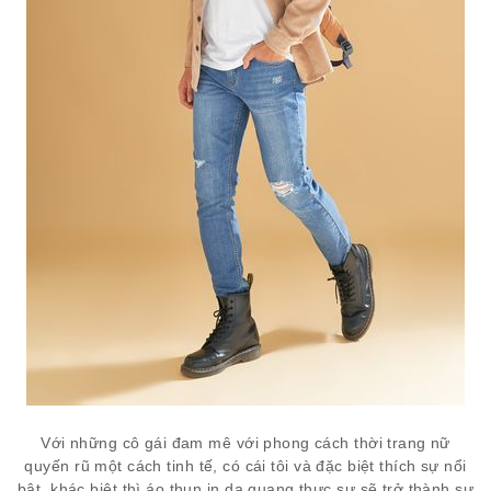
Với những cô gái đam mê với phong cách thời trang nữ
quyến rũ một cách tinh tế, có cái tôi và đặc biệt thích sự nổi
bật, khác biệt thì áo thun in dạ quang thực sự sẽ trở thành sự