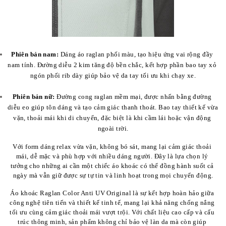
Phiên bản nam:
 Dáng áo raglan phối màu, tạo hiệu ứng vai rộng đầy 
nam tính. Đường diễu 2 kim tăng độ bền chắc, kết hợp phần bao tay xỏ 
ngón phối rib dày giúp bảo vệ da tay tối ưu khi chạy xe.
Phiên bản nữ:
 Đường cong raglan mềm mại, được nhấn bằng đường 
diễu eo giúp tôn dáng và tạo cảm giác thanh thoát. Bao tay thiết kế vừa 
vặn, thoải mái khi di chuyển, đặc biệt là khi cầm lái hoặc vận động 
ngoài trời.
Với form dáng relax vừa vặn, không bó sát, mang lại cảm giác thoải 
mái, dễ mặc và phù hợp với nhiều dáng người. Đây là lựa chọn lý 
tưởng cho những ai cần một chiếc áo khoác có thể đồng hành suốt cả 
ngày mà vẫn giữ được sự tự tin và linh hoạt trong mọi chuyển động.
Áo khoác Raglan Color Anti UV Original là sự kết hợp hoàn hảo giữa 
công nghệ tiên tiến và thiết kế tinh tế, mang lại khả năng chống nắng 
tối ưu cùng cảm giác thoải mái vượt trội. Với chất liệu cao cấp và cấu 
trúc thông minh, sản phẩm không chỉ bảo vệ làn da mà còn giúp 