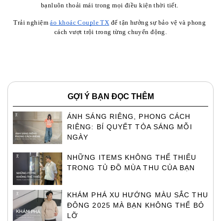
bạnluôn thoải mái trong mọi điều kiện thời tiết. 
Trải nghiệm 
áo khoác Couple TX
 để tận hưởng sự bảo vệ và phong 
cách vượt trội trong từng chuyển động.
GỢI Ý BẠN ĐỌC THÊM
ÁNH SÁNG RIÊNG, PHONG CÁCH
RIÊNG: BÍ QUYẾT TỎA SÁNG MỖI
NGÀY
NHỮNG ITEMS KHÔNG THỂ THIẾU
TRONG TỦ ĐỒ MÙA THU CỦA BẠN
KHÁM PHÁ XU HƯỚNG MÀU SẮC THU
ĐÔNG 2025 MÀ BẠN KHÔNG THỂ BỎ
LỠ