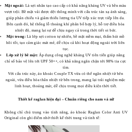
Mặt ngoài:
 Là sợi nhân tạo cao cấp có khả năng kháng UV và bền màu 
vượt trội. Bề mặt vải được dệt thông minh với cấu trúc tán xạ ánh sáng, 
giúp phản chiếu và giảm thiểu lượng tia UV tiếp xúc trực tiếp lên da. 
Bên cạnh đó, hệ thống lỗ thoáng khí phân bố hợp lý, hỗ trợ điều hòa 
nhiệt độ, mang lại sự dễ chịu ngay cả trong thời tiết oi bức.
Mặt trong:
 Là lớp sợi cotton tự nhiên, bề mặt mềm mại, thấm hút mồ 
hôi tốt, tạo cảm giác mát mẻ, dễ chịu cả khi hoạt động ngoài trời liên 
tục.
Lớp xử lý bề mặt:
 Áp dụng công nghệ kháng UV tiên tiến giúp nâng 
chỉ số bảo vệ lên tới UPF 50++, có khả năng ngăn chặn tới 98% tia cực 
tím.
Với cấu trúc này, áo khoác Couple TX vừa có thể ngăn nhiệt từ bên 
ngoài, vừa điều hòa thân nhiệt từ bên trong, mang lại trải nghiệm mặc 
linh hoạt, thoáng mát, dễ chịu trong mọi điều kiện thời tiết.
Thiết kế raglan hiện đại – Chuẩn riêng cho nam và nữ
Không chỉ chú trọng vào tính năng, áo khoác Raglan Color Anti UV 
Original còn ghi điểm nhờ thiết kế thời trang và tinh tế: