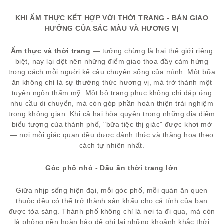
KHI ẨM THỰC KẾT HỢP VỚI THỜI TRANG - BẢN GIAO
HƯỞNG CỦA SẮC MÀU VÀ HƯƠNG VỊ
Ẩm thực và thời trang
— tưởng chừng là hai thế giới riêng
biệt, nay lại dệt nên những điểm giao thoa đầy cảm hứng
trong cách mỗi người kể câu chuyện sống của mình. Một bữa
ăn không chỉ là sự thưởng thức hương vị, mà trở thành một
tuyên ngôn thẩm mỹ. Một bộ trang phục không chỉ đáp ứng
nhu cầu di chuyển, mà còn góp phần hoàn thiện trải nghiệm
trong không gian. Khi cả hai hòa quyện trong những địa điểm
biểu tượng của thành phố, "bữa tiệc thị giác" được khơi mở
— nơi mỗi giác quan đều được đánh thức và thăng hoa theo
cách tự nhiên nhất.
Góc phố nhỏ - Dấu ấn thời trang lớn
Giữa nhịp sống hiện đại, mỗi góc phố, mỗi quán ăn quen
thuộc đều có thể trở thành sân khấu cho cá tính của bạn
được tỏa sáng. Thành phố không chỉ là nơi ta đi qua, mà còn
là phông nền hoàn hảo để ghi lại những khoảnh khắc thời