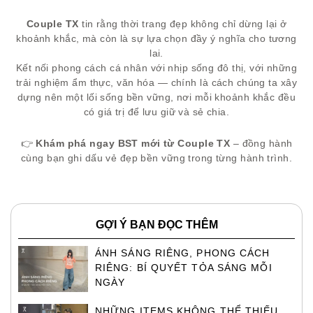
Couple TX
tin rằng thời trang đẹp không chỉ dừng lại ở
khoảnh khắc, mà còn là sự lựa chọn đầy ý nghĩa cho tương
lai.
Kết nối phong cách cá nhân với nhịp sống đô thị, với những
trải nghiệm ẩm thực, văn hóa — chính là cách chúng ta xây
dựng nên một lối sống bền vững, nơi mỗi khoảnh khắc đều
có giá trị để lưu giữ và sẻ chia.
👉
Khám phá ngay BST mới từ Couple TX
– đồng hành
cùng bạn ghi dấu vẻ đẹp bền vững trong từng hành trình.
GỢI Ý BẠN ĐỌC THÊM
ÁNH SÁNG RIÊNG, PHONG CÁCH
RIÊNG: BÍ QUYẾT TỎA SÁNG MỖI
NGÀY
NHỮNG ITEMS KHÔNG THỂ THIẾU