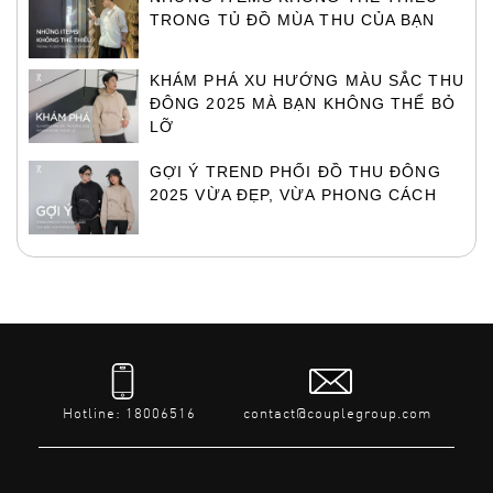
TRONG TỦ ĐỒ MÙA THU CỦA BẠN
KHÁM PHÁ XU HƯỚNG MÀU SẮC THU
ĐÔNG 2025 MÀ BẠN KHÔNG THỂ BỎ
LỠ
GỢI Ý TREND PHỐI ĐỒ THU ĐÔNG
2025 VỪA ĐẸP, VỪA PHONG CÁCH
Hotline: 18006516
contact@couplegroup.com