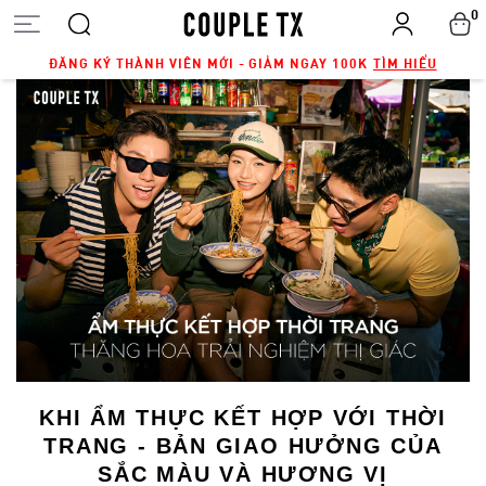
0
ĐĂNG KÝ THÀNH VIÊN MỚI - GIẢM NGAY 100K
TÌM HIỂU
KHI ẨM THỰC KẾT HỢP VỚI THỜI
TRANG - BẢN GIAO HƯỞNG CỦA
SẮC MÀU VÀ HƯƠNG VỊ