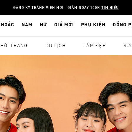
ĐĂNG KÝ THÀNH VIÊN MỚI - GIẢM NGAY 100K
TÌM HIỂU
KHOÁC
NAM
NỮ
GIÁ MỚI
PHỤ KIỆN
ĐỒNG 
THỜI TRANG
DU LỊCH
LÀM ĐẸP
SỨ