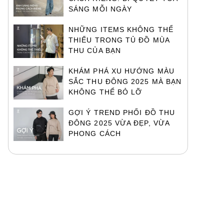
SÁNG MỖI NGÀY
NHỮNG ITEMS KHÔNG THỂ
THIẾU TRONG TỦ ĐỒ MÙA
THU CỦA BẠN
KHÁM PHÁ XU HƯỚNG MÀU
SẮC THU ĐÔNG 2025 MÀ BẠN
KHÔNG THỂ BỎ LỠ
GỢI Ý TREND PHỐI ĐỒ THU
ĐÔNG 2025 VỪA ĐẸP, VỪA
PHONG CÁCH