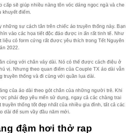
cao cấp sẽ giúp nhiều nàng tôn vóc dáng ngọc ngà và che
u khuyết điểm.
ay những sự cách tân trên chiếc áo truyền thống này. Bạn
ìn vào các họa tiết độc đáo được in ấn rất tinh tế. Như
ất liệu có form cứng rất được yêu thích trong Tết Nguyên
án 2022.
ân cùng với chân váy dài. Nó có thể được cách điệu ở
 thú vị. Nhưng theo quan điểm của Couple TX áo dài vẫn
g truyền thống và đi cùng với quần lụa dài.
ng của áo dài theo gót chân của những người trẻ. Khi
ược phái đẹp yêu mến sử dụng, ngay cả các chàng trai
truyền thống tốt đẹp nhất của nhiều gia đình, tất cả các
áo dài để sum vầy đầu năm mới.
ang đậm hơi thở rap