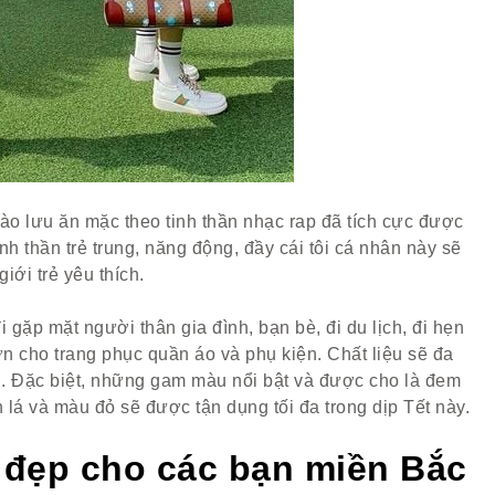
ào lưu ăn mặc theo tinh thần nhạc rap đã tích cực được
h thần trẻ trung, năng động, đầy cái tôi cá nhân này sẽ
iới trẻ yêu thích.
đi gặp mặt người thân gia đình, bạn bè, đi du lịch, đi hẹn
 cho trang phục quần áo và phụ kiện. Chất liệu sẽ đa
ài. Đặc biệt, những gam màu nổi bật và được cho là đem
lá và màu đỏ sẽ được tận dụng tối đa trong dịp Tết này.
t đẹp cho các bạn miền Bắc