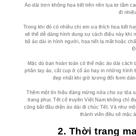
Áo dài trơn không họa tiết trên nền lụa tơ tằm 
đi nhiề
Trong khi đó có nhiều chị em ưa thích họa tiết h
sẽ thể dễ dàng hình dung sự cách điệu này khi nh
bộ áo dài in hình người, họa tiết lạ mắt hoặc ch
Đ
Mặc dù bạn hoàn toàn có thể mặc áo dài cách t
phần tay áo, cắt cup ở cổ áo hay in những hình
đẹp nhất khi giữ tương đối form dán
Thêm một tín hiệu đáng mừng nữa cho sự tỏa sá
trang phục Tết cổ truyền Việt Nam không chỉ đ
cũng bắt đầu diện áo dài đi chúc Tết. Và như một 
thành viên đều sẽ mặc 
2. Thời trang m