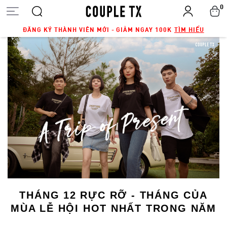
0
ĐĂNG KÝ THÀNH VIÊN MỚI - GIẢM NGAY 100K
TÌM HIỂU
THÁNG 12 RỰC RỠ - THÁNG CỦA
MÙA LỄ HỘI HOT NHẤT TRONG NĂM