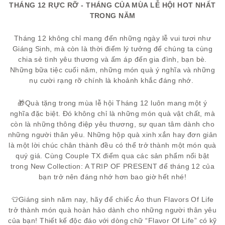
THÁNG 12 RỰC RỠ - THÁNG CỦA MÙA LỄ HỘI HOT NHẤT
TRONG NĂM
Tháng 12 không chỉ mang đến những ngày lễ vui tươi như
Giáng Sinh, mà còn là thời điểm lý tưởng để chúng ta cùng
chia sẻ tình yêu thương và ấm áp đến gia đình, bạn bè.
Những bữa tiệc cuối năm, những món quà ý nghĩa và những
nụ cười rạng rỡ chính là khoảnh khắc đáng nhớ.
🎁Quà tặng trong mùa lễ hội Tháng 12 luôn mang một ý
nghĩa đặc biệt. Đó không chỉ là những món quà vật chất, mà
còn là những thông điệp yêu thương, sự quan tâm dành cho
những người thân yêu. Những hộp quà xinh xắn hay đơn giản
là một lời chúc chân thành đều có thể trở thành một món quà
quý giá. Cùng Couple TX điểm qua các sản phẩm nổi bật
trong New Collection: A TRIP OF PRESENT để tháng 12 của
bạn trở nên đáng nhớ hơn bao giờ hết nhé!
👕Giáng sinh năm nay, hãy để chiếc Áo thun Flavors Of Life
trở thành món quà hoàn hảo dành cho những người thân yêu
của bạn! Thiết kế độc đáo với dòng chữ “Flavor Of Life” có kỹ