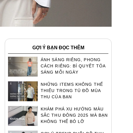
GỢI Ý BẠN ĐỌC THÊM
ÁNH SÁNG RIÊNG, PHONG
CÁCH RIÊNG: BÍ QUYẾT TỎA
SÁNG MỖI NGÀY
NHỮNG ITEMS KHÔNG THỂ
THIẾU TRONG TỦ ĐỒ MÙA
THU CỦA BẠN
KHÁM PHÁ XU HƯỚNG MÀU
SẮC THU ĐÔNG 2025 MÀ BẠN
KHÔNG THỂ BỎ LỠ