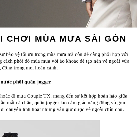
ĐI CHƠI MÙA MƯA SÀI GÒN
ự bảo vệ tối ưu trong mùa mưa mà còn dễ dàng phối hợp với 
 cách phối đồ mùa mưa với áo khoác để tạo nên vẻ ngoài vừa 
g động trong mọi hoàn cảnh.
 nước phối quần jogger
khoác đi mưa Couple TX, mang đến sự kết hợp hoàn hảo giữa 
hần mắt cá chân, quần jogger tạo cảm giác năng động và gọn 
di chuyển linh hoạt nhưng vẫn giữ được vẻ ngoài chỉn chu.