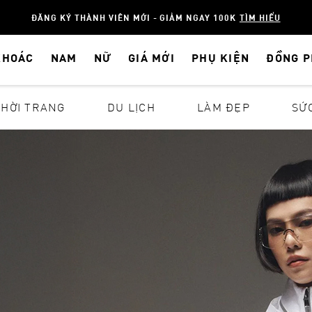
ĐĂNG KÝ THÀNH VIÊN MỚI - GIẢM NGAY 100K
TÌM HIỂU
KHOÁC
NAM
NỮ
GIÁ MỚI
PHỤ KIỆN
ĐỒNG 
THỜI TRANG
DU LỊCH
LÀM ĐẸP
SỨ