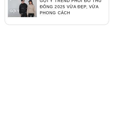
GỢI Ý TREND PHỐI ĐỒ THU
ĐÔNG 2025 VỪA ĐẸP, VỪA
PHONG CÁCH