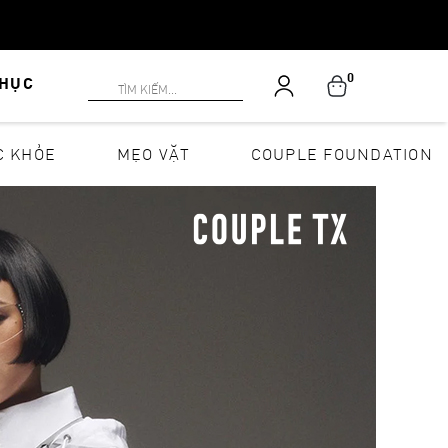
0
PHỤC
C KHỎE
MẸO VẶT
COUPLE FOUNDATION