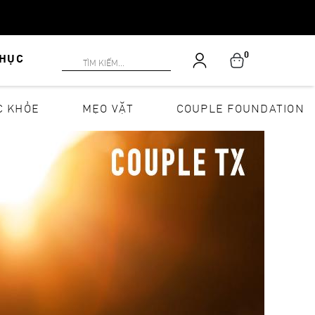
0
PHỤC
C KHỎE
MẸO VẶT
COUPLE FOUNDATION