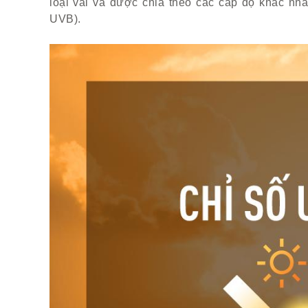
loại vải và được chia theo các cấp độ khác n
UVB).