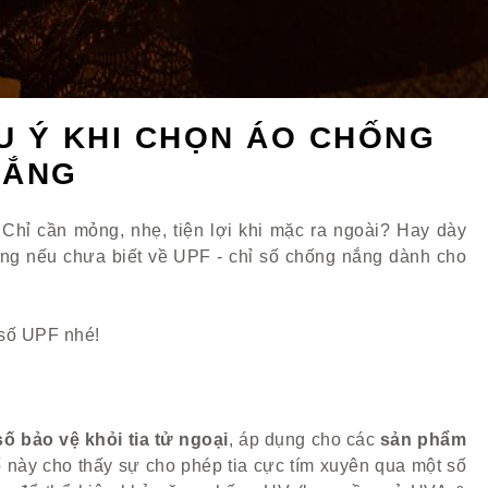
ƯU Ý KHI CHỌN ÁO CHỐNG
NẮNG
Chỉ cần mỏng, nhẹ, tiện lợi khi mặc ra ngoài? Hay dày
ng nếu chưa biết về UPF - chỉ số chống nắng dành cho
 số UPF nhé!
số bảo vệ khỏi tia tử ngoại
, áp dụng cho các
sản phẩm
ố này cho thấy sự cho phép tia cực tím xuyên qua một số