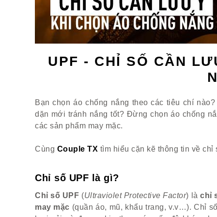
UPF - CHỈ SỐ CẦN L
Bạn chọn áo chống nắng theo các tiêu chí nào? 
dặn mới tránh nắng tốt? Đừng chọn áo chống nắ
các sản phẩm may mặc.
Cùng
Couple TX
tìm hiểu cặn kẽ thông tin về chỉ
Chỉ số UPF là gì?
Chỉ số UPF
(
Ultraviolet Protective Factor
) là
chỉ 
may mặc
(quần áo, mũ, khẩu trang, v.v…). Chỉ s