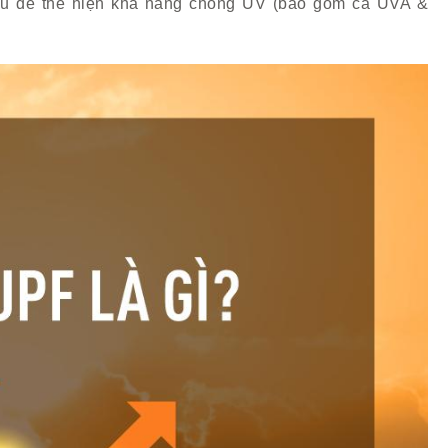
hau để thể hiện khả năng chống UV (bao gồm cả UVA &