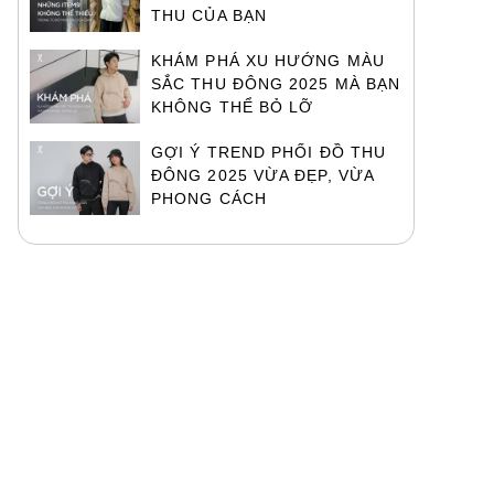
THU CỦA BẠN
KHÁM PHÁ XU HƯỚNG MÀU
SẮC THU ĐÔNG 2025 MÀ BẠN
KHÔNG THỂ BỎ LỠ
GỢI Ý TREND PHỐI ĐỒ THU
ĐÔNG 2025 VỪA ĐẸP, VỪA
PHONG CÁCH