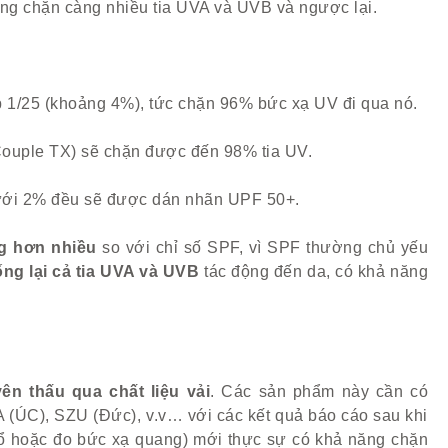
năng chặn càng nhiều tia UVA và UVB và ngược lại.
ép 1/25 (khoảng 4%), tức chặn 96% bức xạ UV đi qua nó.
Couple TX) sẽ chặn được đến 98% tia UV.
 dưới 2% đều sẽ được dán nhãn UPF 50+.
g hơn
nhiều
so với chỉ số SPF, vì SPF thường chủ yếu
ng lại cả tia UVA và UVB
tác động đến da, có khả năng
yên thấu qua chất liệu vải
. Các sản phẩm này cần có
(ÚC), SZU (Đức), v.v… với các kết quả báo cáo sau khi
hổ hoặc đo bức xạ quang) mới thực sự có khả năng chặn