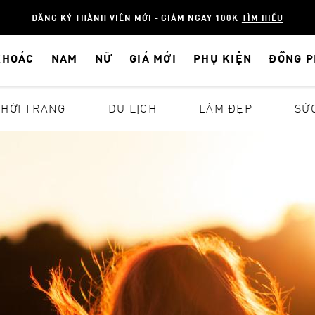
ĐĂNG KÝ THÀNH VIÊN MỚI - GIẢM NGAY 100K
TÌM HIỂU
KHOÁC
NAM
NỮ
GIÁ MỚI
PHỤ KIỆN
ĐỒNG 
THỜI TRANG
DU LỊCH
LÀM ĐẸP
SỨ