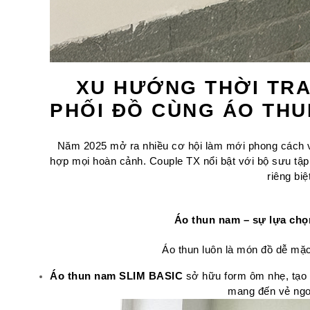
XU HƯỚNG THỜI TRA
PHỐI ĐỒ CÙNG ÁO THU
Năm 2025 mở ra nhiều cơ hội làm mới phong cách với
hợp mọi hoàn cảnh. Couple TX nổi bật với bộ sưu tập v
riêng bi
Áo thun nam – sự lựa chọn
Áo thun luôn là món đồ dễ mặ
Áo thun nam SLIM BASIC
 sở hữu form ôm nhẹ, tạo 
mang đến vẻ ngoà