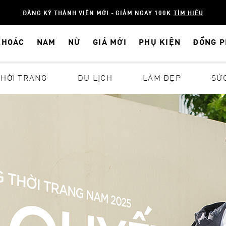
ĐĂNG KÝ THÀNH VIÊN MỚI - GIẢM NGAY 100K
TÌM HIỂU
KHOÁC
NAM
NỮ
GIÁ MỚI
PHỤ KIỆN
ĐỒNG 
THỜI TRANG
DU LỊCH
LÀM ĐẸP
SỨ