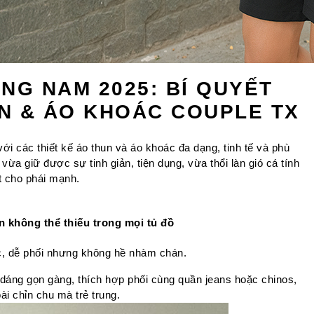
NG NAM 2025: BÍ QUYẾT
N & ÁO KHOÁC COUPLE TX
 các thiết kế áo thun và áo khoác đa dạng, tinh tế và phù 
ừa giữ được sự tinh giản, tiện dụng, vừa thổi làn gió cá tính 
ệt cho phái mạnh.
 không thể thiếu trong mọi tủ đồ
c, dễ phối nhưng không hề nhàm chán.
dáng gọn gàng, thích hợp phối cùng quần jeans hoặc chinos, 
i chỉn chu mà trẻ trung.