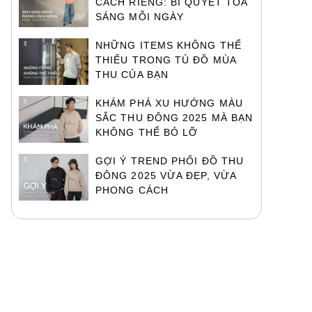
CÁCH RIÊNG: BÍ QUYẾT TỎA
SÁNG MỖI NGÀY
NHỮNG ITEMS KHÔNG THỂ
THIẾU TRONG TỦ ĐỒ MÙA
THU CỦA BẠN
KHÁM PHÁ XU HƯỚNG MÀU
SẮC THU ĐÔNG 2025 MÀ BẠN
KHÔNG THỂ BỎ LỠ
GỢI Ý TREND PHỐI ĐỒ THU
ĐÔNG 2025 VỪA ĐẸP, VỪA
PHONG CÁCH