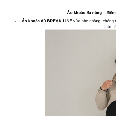
Áo khoác đa năng – điểm 
Áo khoác dù BREAK LINE
 vừa nhẹ nhàng, chống n
thời ti