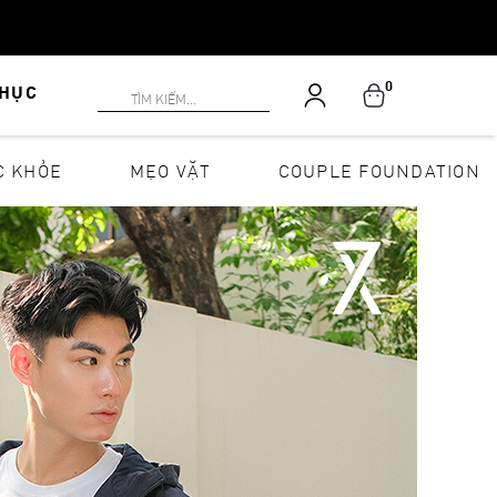
0
PHỤC
C KHỎE
MẸO VẶT
COUPLE FOUNDATION