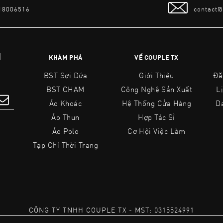
 18006516
contact
N
KHÁM PHÁ
VỀ COUPLE TX
BST Sợi Dứa
Giới Thiệu
Đă
BST CHẠM
Công Nghệ Sản Xuất
L
Áo Khoác
Hệ Thống Cửa Hàng
D
Áo Thun
Hợp Tác Sỉ
Áo Polo
Cơ Hội Việc Làm
Tạp Chí Thời Trang
CÔNG TY TNHH COUPLE TX
-
MST: 0315524991