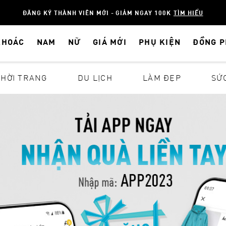
ĐĂNG KÝ THÀNH VIÊN MỚI - GIẢM NGAY 100K
TÌM HIỂU
KHOÁC
NAM
NỮ
GIÁ MỚI
PHỤ KIỆN
ĐỒNG 
THỜI TRANG
DU LỊCH
LÀM ĐẸP
SỨ