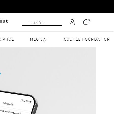
0
PHỤC
C KHỎE
MẸO VẶT
COUPLE FOUNDATION