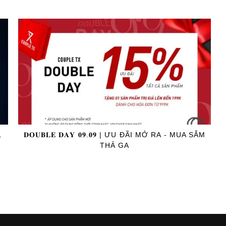
L
𝐃𝐎𝐔𝐁𝐋𝐄 𝐃𝐀𝐘 𝟎𝟗.𝟎𝟗 | ƯU ĐÃI MỞ RA - MUA SẮM
THẢ GA