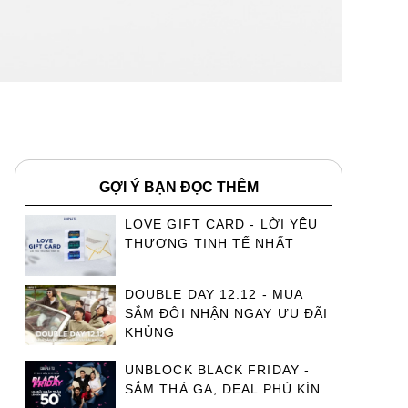
GỢI Ý BẠN ĐỌC THÊM
LOVE GIFT CARD - LỜI YÊU
THƯƠNG TINH TẾ NHẤT
DOUBLE DAY 12.12 - MUA
SẮM ĐÔI NHẬN NGAY ƯU ĐÃI
KHỦNG
UNBLOCK BLACK FRIDAY -
SẮM THẢ GA, DEAL PHỦ KÍN