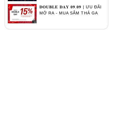
𝐃𝐎𝐔𝐁𝐋𝐄 𝐃𝐀𝐘 𝟎𝟗.𝟎𝟗 | ƯU ĐÃI
MỞ RA - MUA SẮM THẢ GA