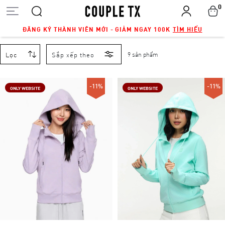
0
ĐĂNG KÝ THÀNH VIÊN MỚI - GIẢM NGAY 100K
TÌM HIỂU
Lọc
Sắp xếp theo
9 sản phẩm
-11%
-11%
ONLY WEBSITE
ONLY WEBSITE