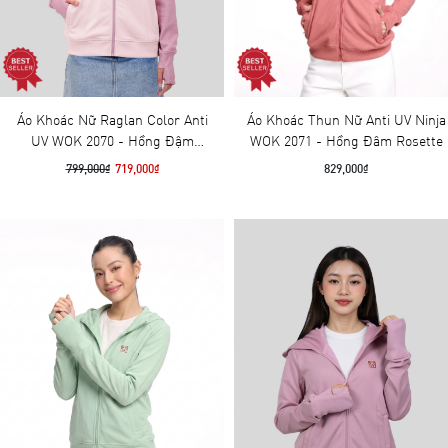
Áo Khoác Nữ Raglan Color Anti
Áo Khoác Thun Nữ Anti UV Ninja
UV WOK 2070 - Hồng Đậm
WOK 2071 - Hồng Đâm Rosette
Orchid Haze
799,000₫
719,000₫
829,000₫