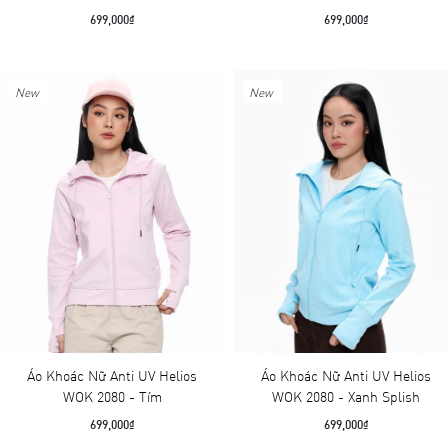
699,000₫
699,000₫
New
New
Áo Khoác Nữ Anti UV Helios
Áo Khoác Nữ Anti UV Helios
WOK 2080 - Tím
WOK 2080 - Xanh Splish
699,000₫
699,000₫