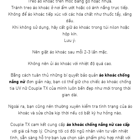
Treo áo khoác trên móc bằng gỗ hoặc nhựa.
Tránh treo áo khoác ở nơi ẩm ướt hoặc có ánh nắng trực tiếp.
Không để áo khoác tiếp xúc với các hóa chất như thuốc tẩy, xăng
dầu.
Khi không sử dụng, hãy cất giữ áo khoác trong túi nilon hoặc
hộp kín.
Lưu ý:
Nên giặt áo khoác sau mỗi 2-3 lần mặc.
Không nên ủi áo khoác với nhiệt độ quá cao.
Bằng cách tuân thủ những bí quyết bảo quản
áo khoác chống
nắng
nữ
đơn giản này, bạn có thể giữ cho chiếc áo khoác chống
tia UV nữ Couple TX của mình luôn bền đẹp như mới trong thời
gian dài.
Ngoài ra, bạn cũng nên thường xuyên kiểm tra tình trạng của áo
khoác và sửa chữa kịp thời nếu có bất kỳ hư hỏng nào.
Couple TX cam kết cung cấp
áo khoác chống nắng nữ cao cấp
với giá cả hợp lý. Chúng tôi có đội ngũ nhân viên tư vấn nhiệt
tình, sẵn sàng hỗ trợ bạn lựa chọn sản phẩm phù hợp nhất với