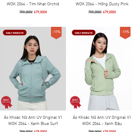
WOK 2064 - Tím Nhạt Orchid
WOK 2064 - Hồng Dusty Pink
759,000₫
679,000₫
759,000₫
679,000₫
-11%
-11%
ONLY WEBSITE
ONLY WEBSITE
Áo Khoác Nữ Anti UV Original V1
Áo Khoác Nữ Anti UV Original V1
WOK 2064 - Xanh Blue Surf
WOK 2064 - Xanh Đậu
759,000₫
679,000₫
759,000₫
679,000₫