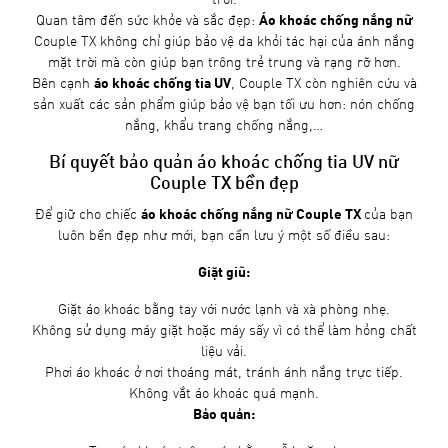
Quan tâm đến sức khỏe và sắc đẹp:
Áo khoác chống nắng nữ
Couple TX không chỉ giúp bảo vệ da khỏi tác hại của ánh nắng
mặt trời mà còn giúp bạn trông trẻ trung và rạng rỡ hơn.
Bên cạnh
áo khoác chống tia UV
, Couple TX còn nghiên cứu và
sản xuất các sản phẩm giúp bảo vệ bạn tối ưu hơn: nón chống
nắng, khẩu trang chống nắng,…
Bí quyết bảo quản áo khoác chống tia UV nữ
Couple TX bền đẹp
Để giữ cho chiếc
áo khoác chống nắng nữ Couple TX
của bạn
luôn bền đẹp như mới, bạn cần lưu ý một số điều sau:
Giặt giũ:
Giặt áo khoác bằng tay với nước lạnh và xà phòng nhẹ.
Không sử dụng máy giặt hoặc máy sấy vì có thể làm hỏng chất
liệu vải.
Phơi áo khoác ở nơi thoáng mát, tránh ánh nắng trực tiếp.
Không vắt áo khoác quá mạnh.
Bảo quản: