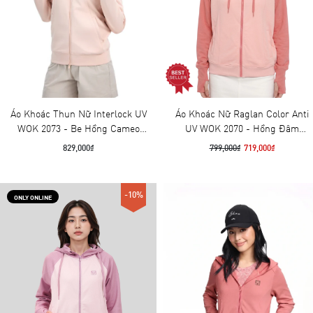
Áo Khoác Thun Nữ Interlock UV
Áo Khoác Nữ Raglan Color Anti
WOK 2073 - Be Hồng Cameo
UV WOK 2070 - Hồng Đâm
Rose
Rosette
829,000₫
799,000₫
719,000₫
-10%
ONLY ONLINE