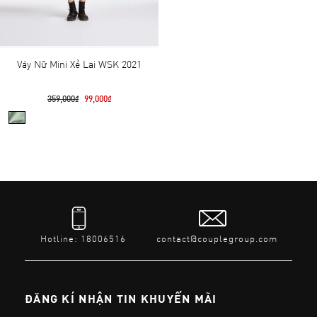
Váy Nữ Mini Xẻ Lai WSK 2021
359,000₫
99,000₫
Hotline: 18006516
contact@couplegroup.com
ĐĂNG KÍ NHẬN TIN KHUYẾN MÃI