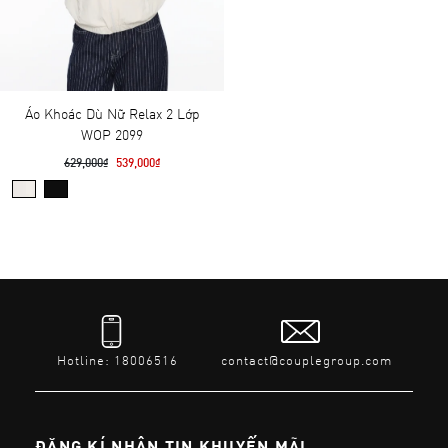
Áo Khoác Dù Nữ Relax 2 Lớp
WOP 2099
629,000₫
539,000₫
Hotline: 18006516
contact@couplegroup.com
ĐĂNG KÍ NHẬN TIN KHUYẾN MÃI